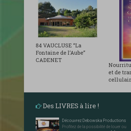
84 VAUCLUSE “La
Fontaine de l’Aube”
CADENET
Nourritu
et de tr
cellulai
Des LIVRES à lire !
Découvrez Debowska Productions
Profitez de la possibilité de louer ou