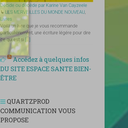
Décide ou décède par Karine Van Cayzeele
↳
LES MERVEILLES DU MONDE NOUVEAU
,
Livres
Voilà un livre que je vous recommande
particulièrement, une écriture légére pour dire
ce qui est si
[…]
Accédez à quelques infos
DU SITE ESPACE SANTE BIEN-
ÊTRE
QUARTZPROD
COMMUNICATION VOUS
PROPOSE