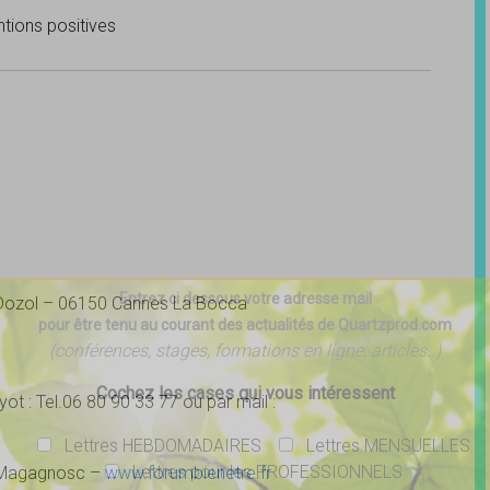
entions positives
Entrez ci dessous votre adresse mail
 Dozol – 06150 Cannes La Bocca
pour être tenu au courant des actualités de Quartzprod.com
(conférences, stages, formations en ligne, articles..)
Cochez les cases qui vous intéressent
t : Tel.06 80 90 33 77 ou par mail :
Lettres HEBDOMADAIRES
Lettres MENSUELLES
Lettres pour les PROFESSIONNELS
® Magagnosc –
www.forumbienetre.fr