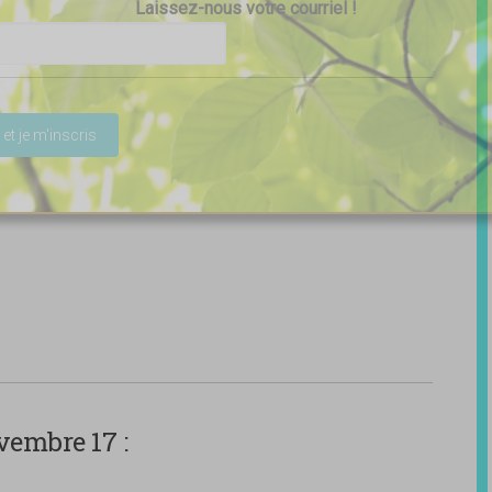
Laissez-nous votre courriel !
ser ce champ vide.
vembre 17 :