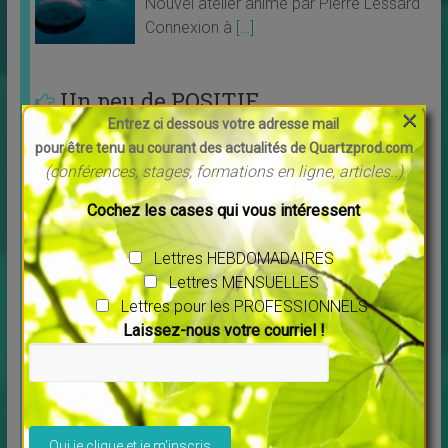
Nouvel atelier animé par Pierre Lessard
Connexion à
[…]
Un peu de POSITIF
×
Entrez ci dessous votre adresse mail
pour être tenu au courant des actualités de Quartzprod.com
(conférences, stages, formations en ligne, articles..)
Cochez les cases qui vous intéressent
Lettres HEBDOMADAIRES
Lettres MENSUELLES
Lettres pour les PROFESSIONNELS
Laissez-nous votre courriel !
Découvrez Debowska Productions
↳
LES MERVEILLES DU MONDE NOUVEAU
,
Livres
Profitez de la possibilité de louer ou télécharger les
Veuillez laisser ce champ vide.
films. Tous les films vous sont proposés en
[…]