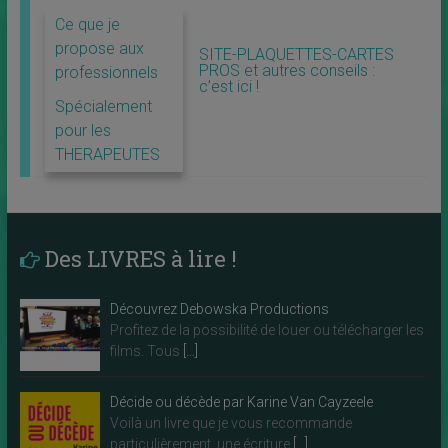
Ce que je
propose aux
SITE-PLAQUETTES-CARTES
PROS et autres conseils :
professionnels
c’est ici !
Spécialement
pour les
THERAPEUTES
Des LIVRES à lire !
Découvrez Debowska Productions
Profitez de la possibilité de louer ou télécharger les
films. Tous
[…]
Décide ou décède par Karine Van Cayzeele
Voilà un livre que je vous recommande
particulièrement, une écriture
[…]