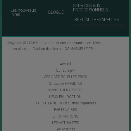
SERVICES AUX
PROFESSIONNELS
Les nouveaux
BLOGUE
livres
SPECIAL THERAPEUTES
Copyright © 2026
Quartz-productions-communication
. Mise
en place par
Création de sites par COMVISUELLE.FR
.
Accueil
Qui suis-je ?
SERVICES POUR LES PROS
Service de E-MAILING
Spécial THERAPEUTES
LIEUX EN LOCATION
SITE INTERNET & Plaquettes imprimées
PARTENAIRES
E-FORMATIONS
LES ACTUALITÉS
Les Activités