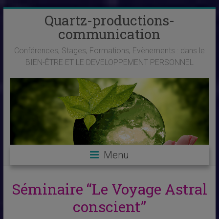
Skip
Quartz-productions-
to
communication
content
Conférences, Stages, Formations, Evènements : dans le
BIEN-ÊTRE ET LE DEVELOPPEMENT PERSONNEL
Menu
Séminaire “Le Voyage Astral
conscient”