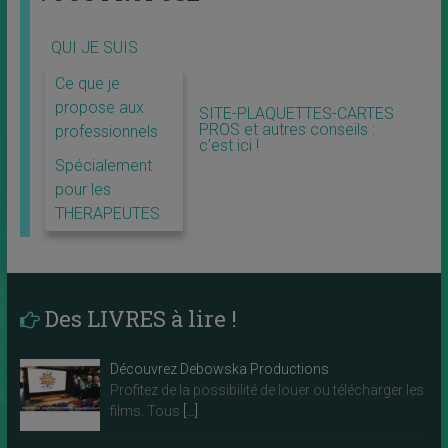
QUI JE SUIS
Ce que je
propose aux
SITE-PLAQUETTES-CARTES
PROS et autres conseils :
professionnels
c’est ici !
Spécialement
pour les
THERAPEUTES
Des LIVRES à lire !
Découvrez Debowska Productions
Profitez de la possibilité de louer ou télécharger les
films. Tous
[…]