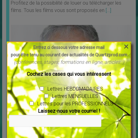
Profitez de la possibilité de louer ou télécharger les
films. Tous les films vous sont proposés en
[…]
×
Entrez ci dessous votre adresse mail
pour être tenu au courant des actualités de Quartzprod.com
(conférences, stages, formations en ligne, articles..)
Cochez les cases qui vous intéressent
Lettres HEBDOMADAIRES
Message pour l’année 2025 Maitre Saint Germain
Lettres MENSUELLES
↳
LES MERVEILLES DU MONDE NOUVEAU
Lettres pour les PROFESSIONNELS
Vous voulez écouter ce message cliquer sur ce lien :
[…]
Laissez-nous votre courriel !
Veuillez laisser ce champ vide.