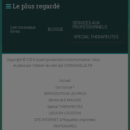
Le plus regardé
SERVICES AUX
PROFESSIONNELS
Les nouveaux
BLOGUE
livres
SPECIAL THERAPEUTES
Copyright © 2026
Quartz-productions-communication
. Mise
en place par
Création de sites par COMVISUELLE.FR
.
Accueil
Qui suis-je ?
SERVICES POUR LES PROS
Service de E-MAILING
Spécial THERAPEUTES
LIEUX EN LOCATION
SITE INTERNET & Plaquettes imprimées
PARTENAIRES