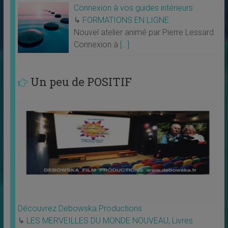
Connexion à vos guides intérieurs
↳
FORMATIONS EN LIGNE
Nouvel atelier animé par Pierre Lessard
Connexion à
[…]
Un peu de POSITIF
Découvrez Debowska Productions
↳
LES MERVEILLES DU MONDE NOUVEAU
,
Livres