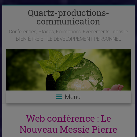
Skip
Quartz-productions-
to
communication
content
Conférences, Stages, Formations, Evènements : dans le
BIEN-ÊTRE ET LE DEVELOPPEMENT PERSONNEL
Menu
Web conférence : Le
Nouveau Messie Pierre