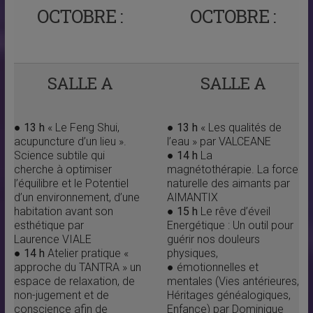
OCTOBRE :
OCTOBRE :
SALLE A
SALLE A
● 13 h
« Le Feng Shui,
●
13 h
« Les qualités de
acupuncture d’un lieu ».
l’eau » par VALCEANE
Science subtile qui
●
14 h
La
cherche à optimiser
magnétothérapie. La force
l’équilibre et le Potentiel
naturelle des aimants par
d’un environnement, d’une
AIMANTIX
habitation avant son
●
15 h
Le rêve d’éveil
esthétique par
Energétique : Un outil pour
Laurence VIALE
guérir nos douleurs
● 14 h
Atelier pratique «
physiques,
approche du TANTRA » un
● émotionnelles et
espace de relaxation, de
mentales (Vies antérieures,
non-jugement et de
Héritages généalogiques,
conscience afin de
Enfance) par Dominique