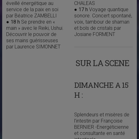
éveillé énergétique au
CHALEAS
service de la paix en soi
●
17 h
Voyage quantique
par Béatrice ZAMBELLI
sonore. Concert spontané,
● 18 h
Se prendre en «
voix, tambour de shaman
main » avec le Reiki, Ushui.
et bols de cristals par
Découvrir le pouvoir de
Josiane FORMENT
ses mains guérisseuses
par Laurence SIMONNET
SUR LA SCENE
DIMANCHE A 15
H :
Splendeurs et misères de
l’intestin par Françoise
BERNIER -Energéticienne
et consultante en santé