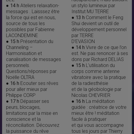
● 14 h
Ateliers relaxation-
un stylo lumineux par
messages . Laisssez être
Institut MU TERRE
la force qui est en nous,
●
13 h
Comment le Feng
source de tous les
Shui devient un outil de
possibles par Fabienne
développement personnel
LACONDEMINE
par TERRE
● 15 h
Présentation du
D’EVASION
Channeling –
●
14 h
Vivre de ce que l’on
Harmonisation et
est. Ne pas renoncer à ses
canalisation de messages
dons par Richard DELIAS
personnels.
●
15 h
L’utilisation du
Questions/réponses par
corps comme antenne
Noëlle OLTRA
vibratoire avec la pratique
● 16 h
Ecouter ses rêves
de la radiesthésie
pour aller mieux par
et de la géobiologie par
Philippe CORP
Nicolas CHEVRIER
● 17 h
Dépasser ses
●
16 h
La méditation
peurs, blocages,
guidée : créatrice de votre
limitations par la mise en
mieux être ! méditation
conscience et la
facile à pratiquer
réconciliation. Découvrez
et qui vous accompagne
la puissance du rêve
tous les jours par Thierry