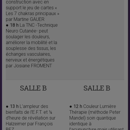
construction avec en
support le jeu de cartes «
Les 7 chakras principaux »
par Martine GAUER
● 18 h
La TNC -Technique
Neuro Cutanée- peut
soulager les douleurs,
améliorer la mobilité et la
souplesse des tissus, les
échanges vasculaires,
nerveux et énergétiques
par Josiane FROMENT
SALLE B
SALLE B
●
13 h
L’ampleur des
●
12 h
Couleur Lumière
bienfaits de l’E.F.T. et ¼
Thérapie (méthode Peter
d’heure de révélation sur
Mandel) soin quantique
Halzeimer par François
identique à
BEZ
l’acupuncture mais utilisant