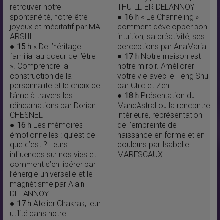
retrouver notre
THUILLIER DELANNOY
spontanéité, notre être
●
16 h
« Le Channeling »
joyeux et méditatif par MA
comment développer son
ARSHI
intuition, sa créativité, ses
● 15 h
« De l’héritage
perceptions par AnaMaria
familial au coeur de l’être
●
17 h
Notre maison est
». Comprendre la
notre miroir. Améliorer
construction de la
votre vie avec le Feng Shui
personnalité et le choix de
par Chic et Zen
l’âme à travers les
●
18 h
Présentation du
réincarnations par Dorian
MandAstral ou la rencontre
CHESNEL
intérieure, représentation
● 16 h
Les mémoires
de l’empreinte de
émotionnelles : qu’est ce
naissance en forme et en
que c’est ? Leurs
couleurs par Isabelle
influences sur nos vies et
MARESCAUX
comment s’en libérer par
l’énergie universelle et le
magnétisme par Alain
DELANNOY
● 17 h
Atelier Chakras, leur
utilité dans notre