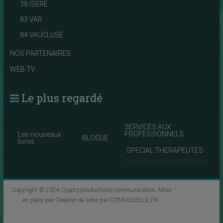
38 ISERE
83 VAR
84 VAUCLUSE
NOS PARTENAIRES
WEB TV
Le plus regardé
SERVICES AUX
PROFESSIONNELS
Les nouveaux
BLOGUE
livres
SPECIAL THERAPEUTES
Copyright © 2026
Quartz-productions-communication
. Mise
en place par
Création de sites par COMVISUELLE.FR
.