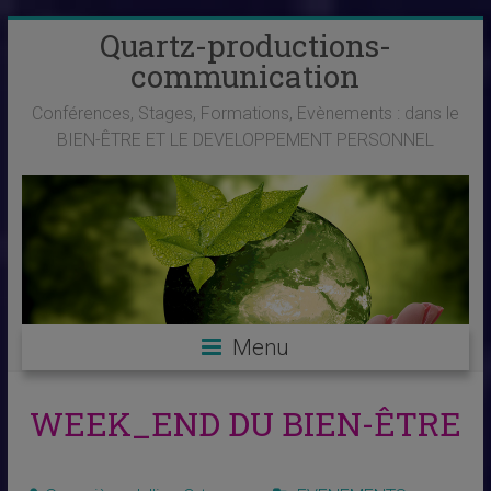
Skip
Quartz-productions-
to
communication
content
Conférences, Stages, Formations, Evènements : dans le
BIEN-ÊTRE ET LE DEVELOPPEMENT PERSONNEL
Menu
WEEK_END DU BIEN-ÊTRE