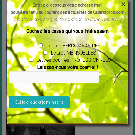
×
Entrez ci dessous votre adresse mail
Film : “L’intelligence des arbres”
pour être tenu au courant des actualités de Quartzprod.com
(conférences, stages, formations en ligne, articles..)
Cochez les cases qui vous intéressent
Lettres HEBDOMADAIRES
Lettres MENSUELLES
Lettres pour les PROFESSIONNELS
Laissez-nous votre courriel !
Veuillez laisser ce champ vide.
La mairie prête un vélo enfants de 3 ans