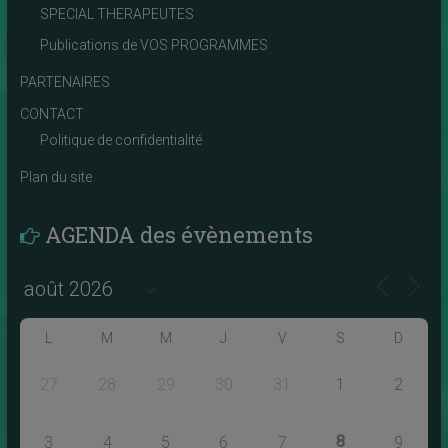
SPECIAL THERAPEUTES
Publications de VOS PROGRAMMES
PARTENAIRES
CONTACT
Politique de confidentialité
Plan du site
AGENDA des évènements
L
M
M
J
V
S
D
27
28
29
30
31
1
2
8
3
4
5
6
7
9