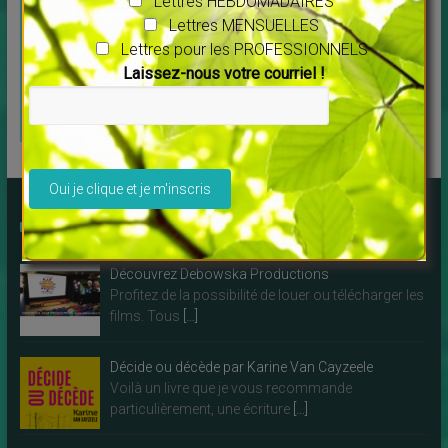
Lettres HEBDOMADAIRES
propose aux
SITE-PLAQUETTES-CARTES
Lettres MENSUELLES
PROS et autres conseils :
professionnels
Lettres pour les PROFESSIONNELS
c’est ici !
Spécialement
Laissez-nous votre courriel !
pour les
THERAPEUTES
Veuillez laisser ce champ vide.
Des LIVRES à lire !
Découvrez Debowska Productions
Profitez de la possibilité de louer ou télécharger les
films. Tous
[…]
Décide ou décède par Karine Van Cayzeele
Voilà un livre que je vous recommande
particulièrement, une écriture
[…]