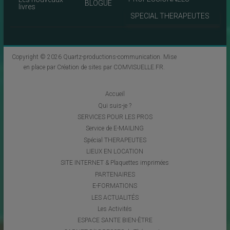
BLOGUE
livres
SPECIAL THERAPEUTES
Copyright © 2026
Quartz-productions-communication
. Mise
en place par
Création de sites par COMVISUELLE.FR
.
Accueil
Qui suis-je ?
SERVICES POUR LES PROS
Service de E-MAILING
Spécial THERAPEUTES
LIEUX EN LOCATION
SITE INTERNET & Plaquettes imprimées
PARTENAIRES
E-FORMATIONS
LES ACTUALITÉS
Les Activités
ESPACE SANTE BIEN-ÊTRE