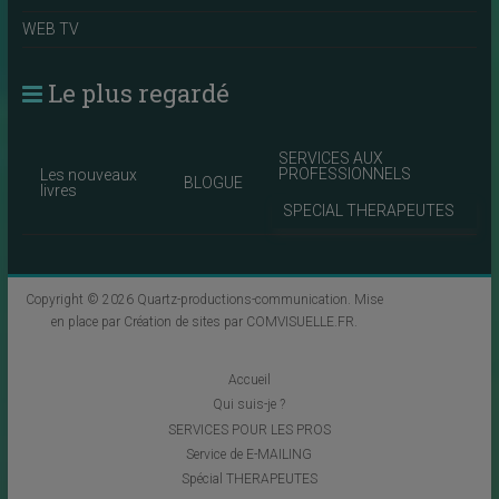
WEB TV
Le plus regardé
SERVICES AUX
PROFESSIONNELS
Les nouveaux
BLOGUE
livres
SPECIAL THERAPEUTES
Copyright © 2026
Quartz-productions-communication
. Mise
en place par
Création de sites par COMVISUELLE.FR
.
Accueil
Qui suis-je ?
SERVICES POUR LES PROS
Service de E-MAILING
Spécial THERAPEUTES