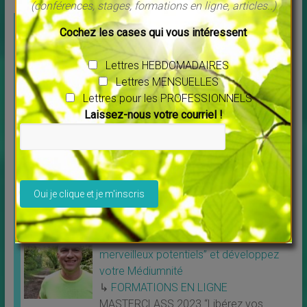
(conférences, stages, formations en ligne, articles..)
UNE QUESTION, UN RENSEIGNEMENT ?
Cochez les cases qui vous intéressent
Contactez moi par mail -
Lettres HEBDOMADAIRES
Lettres MENSUELLES
E-LEARNING
Lettres pour les PROFESSIONNELS
Laissez-nous votre courriel !
Projection vibratoire spirituelle Une
formation unique au monde
↳
FORMATIONS EN LIGNE
Veuillez laisser ce champ vide.
Projection vibratoire spirituelle Une
formation unique
[…]
MASTERCLASS 2023 “Libérez vos
merveilleux potentiels” et développez
votre Médiumnité
↳
FORMATIONS EN LIGNE
MASTERCLASS 2023 “Libérez vos