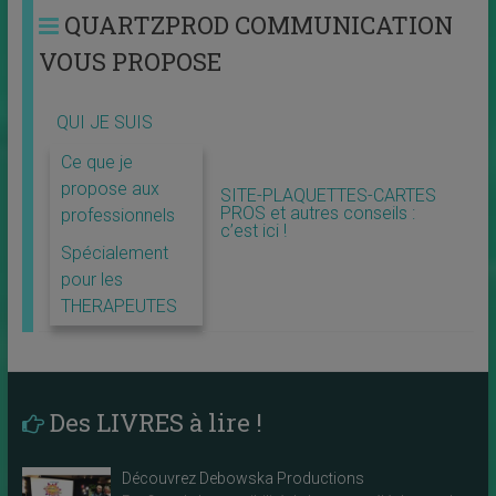
QUARTZPROD COMMUNICATION
VOUS PROPOSE
QUI JE SUIS
Ce que je
propose aux
SITE-PLAQUETTES-CARTES
PROS et autres conseils :
professionnels
c’est ici !
Spécialement
pour les
THERAPEUTES
Des LIVRES à lire !
Découvrez Debowska Productions