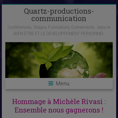
Skip
Quartz-productions-
to
communication
content
Conférences, Stages, Formations, Evènements : dans le
BIEN-ÊTRE ET LE DEVELOPPEMENT PERSONNEL
Menu
Hommage à Michèle Rivasi :
Ensemble nous gagnerons !