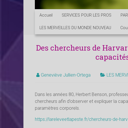
Accueil
SERVICES POUR LES PROS
PAR
LES MERVEILLES DU MONDE NOUVEAU
Cou
Des chercheurs de Harvar
capacité
Geneviève Jullien-Ortega
LES MERV
Dans les années 80, Herbert Benson, professeu
chercheurs afin d’observer et expliquer la cap
paramètres corporels.
https://lareleveetlapeste.fr/chercheurs-de-h