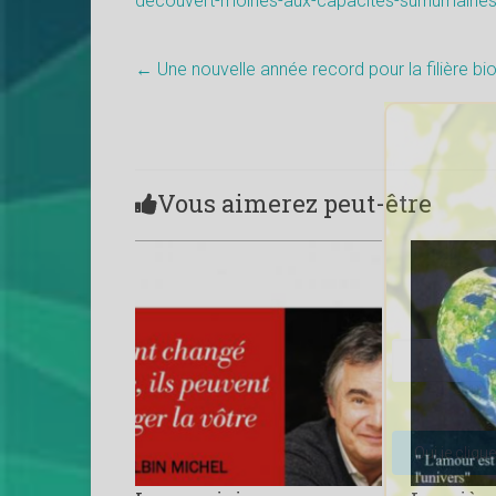
decouvert-moines-aux-capacites-surhumaines
←
Une nouvelle année record pour la filière bi
Vous aimerez peut-être
Veuillez lais