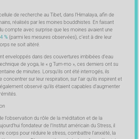
ellule de recherche au Tibet, dans l’Himalaya, afin de
s, réalisés par les moines bouddhistes. En faisant
endu compte avec surprise que les moines avaient une
64 %
(parmi les mesures observées), c’est à dire leur
rps ne soit altéré.
sont enveloppés dans des couvertures imbibées d’eau
e technique de yoga, le « g Tum-mo », ces derniers ont su
ntaine de minutes. Lorsqu’ils ont été interrogés, ils
 concentrer sur leur respiration, sur l’air qu’ils inspirent et
é également observé qu’ils étaient capables d’augmenter
trémités.
ion
 l’observation du rôle de la méditation et de la
jourd’hui fondateur de l’Institut américain du Stress, il
re corps pour réduire le stress, combattre l’anxiété, la