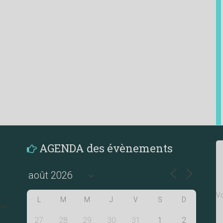
AGENDA des évènements
Vo
L
M
M
J
V
S
D
27
28
29
30
31
1
2