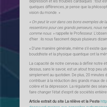
dépression et les troubles cardiaques : tout es
quelques différences, je pense que la philoso
vision du monde. »
« On peut le voir dans ces bons exemples de l
ressentons pour ces grands penseurs, nous ne
comme nous
. » rappelle le Professeur. L’obs
d’hier : ils nous fascinent depuis plusieurs diz
« D’une manière générale, même s’il existe que
bouddhiste et la physique quantique ont la mê
La capacité de notre cerveau à définir notre é
dessus, sans le savoir, est un atout trop peu u
simplement au quotidien. De plus, 20 minutes d
contribuer à la réduction des grands maux de ce 
colère et la dépression. La régularité des séa
faire changer l’état d’esprit de sociétés entièr
Article extrait du site La rélève et la Peste
http