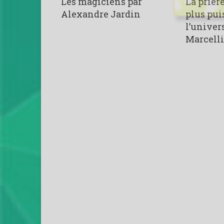
Les magiciens par
La prière
Alexandre Jardin
plus pui
l’univer
Marcell