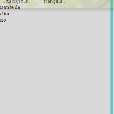
 : l’énergie la
français…
ssante de
s Don
ino