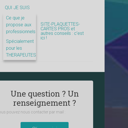
QUI JE SUIS
Ce que je
SITE-PLAQUETTES-
propose aux
CARTES PROS et
professionnels
autres conseils : c’est
ici !
Spécialement
pour les
THERAPEUTES
Une question ? Un
renseignement ?
us pouvez nous contacter par mail :