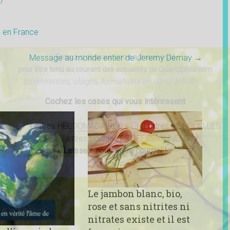
/
o en France
Entrez ci dessous votre adresse mail
Message au monde entier de Jeremy Demay
→
pour être tenu au courant des actualités de Quartzprod.com
(conférences, stages, formations en ligne, articles..)
Cochez les cases qui vous intéressent
Lettres HEBDOMADAIRES
Lettres MENSUELLES
Lettres pour les PROFESSIONNELS
Laissez-nous votre courriel !
ser ce champ vide.
Le jambon blanc, bio,
rose et sans nitrites ni
nitrates existe et il est