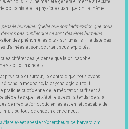
t là, en nous. « D’une manière générale, même s’il existe
phie bouddhiste et la physique quantique ont la même
a pensée humaine. Quelle que soit l’admiration que nous
 devons pas oublier que ce sont des êtres humains
ervation des phénomènes dits « surhumains » ne date pas
aines d’années et sont pourtant sous-exploités.
lques différences, je pense que la philosophie
me vision du monde. »
tat physique et surtout, le contrôle que nous avons
tilisé dans la médecine, la psychologie ou tout
e pratique quotidienne de la méditation suffisent à
siècle tels que l’anxiété, le stress, la tendance à la
nces de méditation quotidiennes est en fait capable de
es, mais surtout, de chacun d’entre nous.
s://lareleveetlapeste.fr/chercheurs-de-harvard-ont-