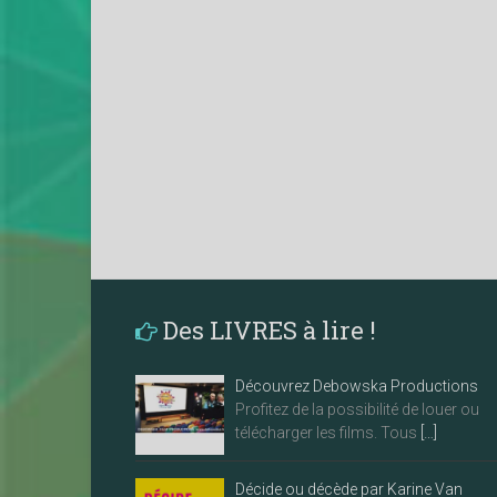
Des LIVRES à lire !
Découvrez Debowska Productions
Profitez de la possibilité de louer ou
télécharger les films. Tous
[…]
Décide ou décède par Karine Van