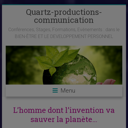
Skip
Quartz-productions-
to
communication
content
Conférences, Stages, Formations, Evènements : dans le
BIEN-ÊTRE ET LE DEVELOPPEMENT PERSONNEL
Menu
L’homme dont l’invention va
sauver la planète…