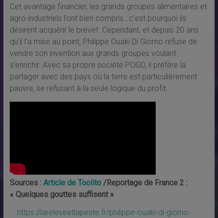
Cet avantage financier, les grands groupes alimentaires et
agro-industriels l’ont bien compris ; c’est pourquoi ils
désirent acquérir le brevet. Cependant, et depuis 20 ans
qu’il l’a mise au point, Philippe Ouaki Di Giorno refuse de
vendre son invention aux grands groupes voulant
s’enrichir. Avec sa propre société POGD, il préfère la
partager avec des pays où la terre est particulièrement
pauvre, se refusant à la seule logique du profit.
Sources :
Article de Toolito
/Reportage de France 2 :
« Quelques gouttes suffisent »
https://lareleveetlapeste.fr/philippe-ouaki-di-giorno-