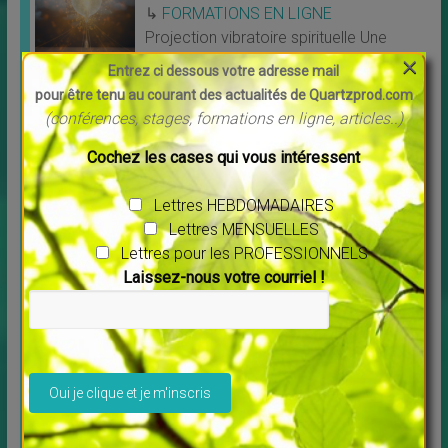
↳
FORMATIONS EN LIGNE
Projection vibratoire spirituelle Une
×
formation unique
[…]
Entrez ci dessous votre adresse mail
pour être tenu au courant des actualités de Quartzprod.com
(conférences, stages, formations en ligne, articles..)
MASTERCLASS 2023 “Libérez vos
merveilleux potentiels” et développez
Cochez les cases qui vous intéressent
votre Médiumnité
↳
FORMATIONS EN LIGNE
Lettres HEBDOMADAIRES
MASTERCLASS 2023 “Libérez vos
Lettres MENSUELLES
merveilleux
[…]
Lettres pour les PROFESSIONNELS
Laissez-nous votre courriel !
Connexion à vos guides intérieurs
↳
FORMATIONS EN LIGNE
Nouvel atelier animé par Pierre Lessard
Veuillez laisser ce champ vide.
Connexion à
[…]
Un peu de POSITIF