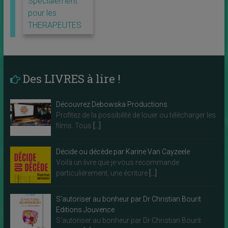
Spécialement
pour les
THERAPEUTES
Des LIVRES à lire !
Découvrez Debowska Productions
Profitez de la possibilité de louer ou télécharger les
films. Tous
[…]
Décide ou décède par Karine Van Cayzeele
Voilà un livre que je vous recommande
particulièrement, une écriture
[…]
S’autoriser au bonheur par Dr Christian Bourit
Editions Jouvence
S’autoriser au bonheur par Dr Christian Bourit