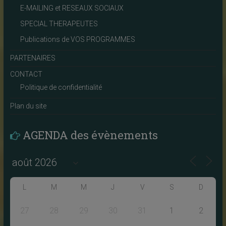
E-MAILING et RESEAUX SOCIAUX
SPECIAL THERAPEUTES
Publications de VOS PROGRAMMES
PARTENAIRES
CONTACT
Politique de confidentialité
Plan du site
AGENDA des évènements
L
M
M
J
V
S
D
27
28
29
30
31
1
2