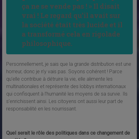
ça ne se vende pas ! » Il disait
vrai ! Le regard qu’il avait sur
la société était très lucide et il
a transformé cela en rigolade
philosophique.
Personnellement, je sais que la grande distribution est une
horreur, donc je n’y vais pas. Soyons cohérent ! Parce
qu’elle contribue à détruire la vie, elle alimente les
multinationales et représente des lobbys internationaux
qui confisquent à l’humanité les moyens de sa survie. Ils
s’enrichissent ainsi. Les citoyens ont aussi leur part de
responsabilité en les nourrissant.
Quel serait le rôle des politiques dans ce changement de