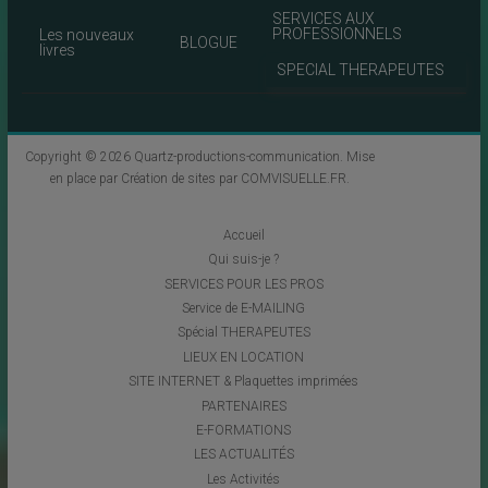
SERVICES AUX
PROFESSIONNELS
Les nouveaux
BLOGUE
livres
SPECIAL THERAPEUTES
Copyright © 2026
Quartz-productions-communication
. Mise
en place par
Création de sites par COMVISUELLE.FR
.
Accueil
Qui suis-je ?
SERVICES POUR LES PROS
Service de E-MAILING
Spécial THERAPEUTES
LIEUX EN LOCATION
SITE INTERNET & Plaquettes imprimées
PARTENAIRES
E-FORMATIONS
LES ACTUALITÉS
Les Activités