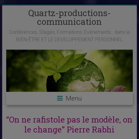
Skip
Quartz-productions-
to
communication
content
Conférences, Stages, Formations, Evènements : dans le
BIEN-ÊTRE ET LE DEVELOPPEMENT PERSONNEL
Menu
“On ne rafistole pas le modèle, on
le change” Pierre Rabhi