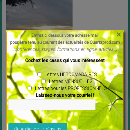
×
Entrez ci dessous votre adresse mail
pour être tenu au courant des actualités de Quartzprod.com
(conférences, stages, formations en ligne, articles..)
Cochez les cases qui vous intéressent
Dites leur…
Lettres HEBDOMADAIRES
Lettres MENSUELLES
Lettres pour les PROFESSIONNELS
Laissez-nous votre courriel !
Veuillez laisser ce champ vide.