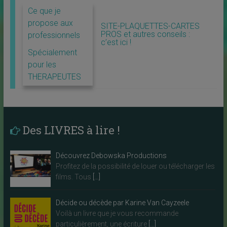
Ce que je
propose aux
SITE-PLAQUETTES-CARTES
PROS et autres conseils :
professionnels
c’est ici !
Spécialement
pour les
THERAPEUTES
Des LIVRES à lire !
Découvrez Debowska Productions
Profitez de la possibilité de louer ou télécharger les
films. Tous
[…]
Décide ou décède par Karine Van Cayzeele
Voilà un livre que je vous recommande
particulièrement, une écriture
[…]