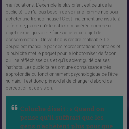
manipulations. L’exemple le plus criant est celui de la
publicité. Je n’ai pas besoin de voir une femme nue pour
acheter une tronçonneuse ! C’est finalement une insulte à
la femme, parce qu’elle est ici considérée comme un
objet sexuel qui va me faire acheter un objet de
consommation… On veut nous rendre malléable. Le
peuple est manipulé par des représentations mentales et
la publicité met le paquet pour le lobotomiser de façon
qu’il ne réfléchisse plus et qu’ils soient guidé par ses
instincts. Les publicitaires ont une connaissance très
approfondie du fonctionnement psychologique de l’être
humain. Il est donc primordial de changer d’abord de
perception et de vision.
Coluche disait : « Quand on
pense qu’il suffirait que les
gens n’achètent plus pour que