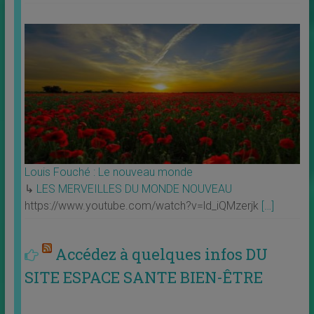
Louis Fouché : Le nouveau monde
↳
LES MERVEILLES DU MONDE NOUVEAU
https://www.youtube.com/watch?v=ld_iQMzerjk
[…]
Accédez à quelques infos DU
SITE ESPACE SANTE BIEN-ÊTRE