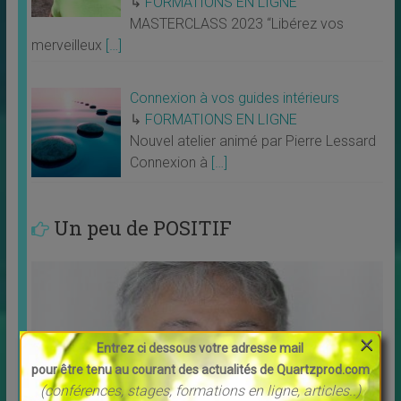
↳
FORMATIONS EN LIGNE
MASTERCLASS 2023 “Libérez vos
merveilleux
[…]
Connexion à vos guides intérieurs
↳
FORMATIONS EN LIGNE
Nouvel atelier animé par Pierre Lessard
Connexion à
[…]
Un peu de POSITIF
×
Entrez ci dessous votre adresse mail
pour être tenu au courant des actualités de Quartzprod.com
(conférences, stages, formations en ligne, articles..)