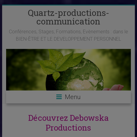
Skip
Quartz-productions-
to
communication
content
Conférences, Stages, Formations, Evènements : dans le
BIEN-ÊTRE ET LE DEVELOPPEMENT PERSONNEL
Menu
Découvrez Debowska
Productions