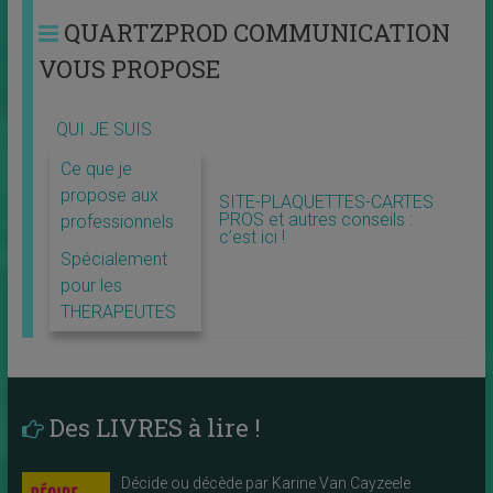
QUARTZPROD COMMUNICATION
VOUS PROPOSE
QUI JE SUIS
Ce que je
propose aux
SITE-PLAQUETTES-CARTES
PROS et autres conseils :
professionnels
c’est ici !
Spécialement
pour les
THERAPEUTES
Des LIVRES à lire !
Décide ou décède par Karine Van Cayzeele