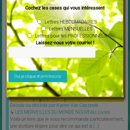
Cochez les cases qui vous intéressent
Message pour l’année 2025 Maitre Saint Germain
Lettres HEBDOMADAIRES
↳
LES MERVEILLES DU MONDE NOUVEAU
Lettres MENSUELLES
Vous voulez écouter ce message cliquer sur ce lien :
[…]
Lettres pour les PROFESSIONNELS
Laissez-nous votre courriel !
Veuillez laisser ce champ vide.
Décide ou décède par Karine Van Cayzeele
↳
LES MERVEILLES DU MONDE NOUVEAU
,
Livres
Voilà un livre que je vous recommande particulièrement,
une écriture légére pour dire ce qui est si
[…]