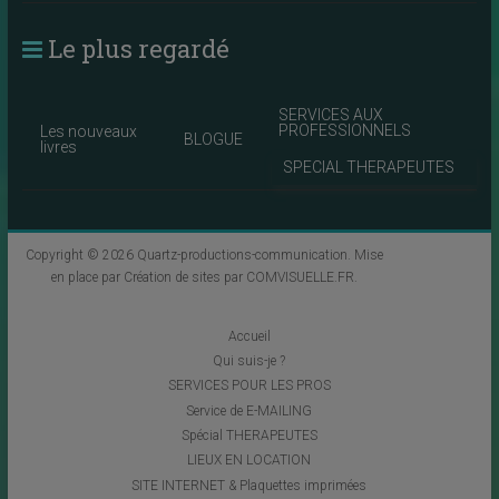
Le plus regardé
SERVICES AUX
PROFESSIONNELS
Les nouveaux
BLOGUE
livres
SPECIAL THERAPEUTES
Copyright © 2026
Quartz-productions-communication
. Mise
en place par
Création de sites par COMVISUELLE.FR
.
Accueil
Qui suis-je ?
SERVICES POUR LES PROS
Service de E-MAILING
Spécial THERAPEUTES
LIEUX EN LOCATION
SITE INTERNET & Plaquettes imprimées