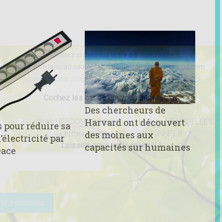
Entrez ci dessous votre adresse mail
pour être tenu au courant des actualités de Quartzprod.com
(conférences, stages, formations en ligne, articles..)
Cochez les cases qui vous intéressent
Des chercheurs de
Harvard ont découvert
Lettres HEBDOMADAIRES
Lettres MENSUELLES
s pour réduire sa
Lettres pour les PROFESSIONNELS
des moines aux
’électricité par
Laissez-nous votre courriel !
capacités sur humaines
eace
ser ce champ vide.