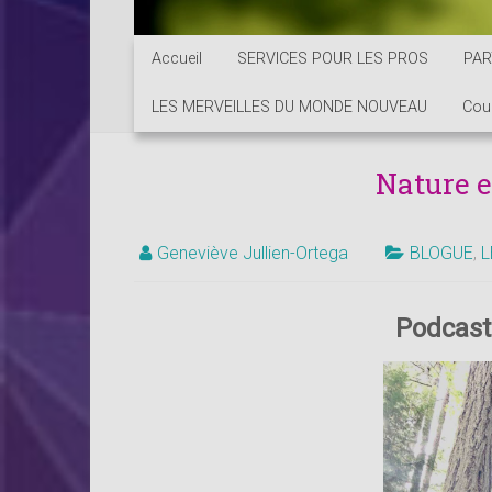
Accueil
SERVICES POUR LES PROS
PAR
LES MERVEILLES DU MONDE NOUVEAU
Cou
Nature 
Geneviève Jullien-Ortega
BLOGUE
,
L
Podcast