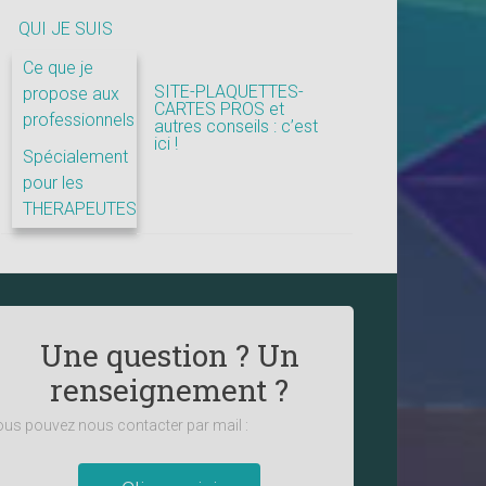
QUI JE SUIS
Ce que je
SITE-PLAQUETTES-
propose aux
CARTES PROS et
professionnels
autres conseils : c’est
ici !
Spécialement
pour les
THERAPEUTES
Une question ? Un
renseignement ?
us pouvez nous contacter par mail :