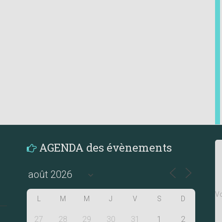
AGENDA des évènements
Vo
L
M
M
J
V
S
D
27
28
29
30
31
1
2