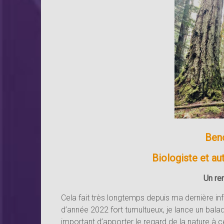
Ben
Biologiste et a
Un re
Cela fait très longtemps depuis ma dernière info
d’année 2022 fort tumultueux, je lance un balad
important d’apporter le regard de la nature à