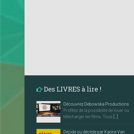
Des LIVRES à lire !
Découvrez Debowska Productions
Profitez de la possibilité de louer ou
télécharger les films. Tous
[…]
Décide ou décède par Karine Van