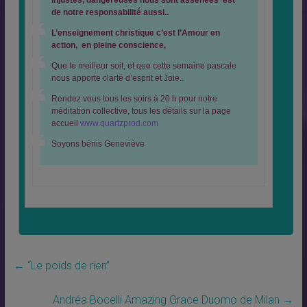
injustes, dangereuses nous sont assénées est
de notre responsabilité aussi..
L’enseignement christique c’est l’Amour en
action, en pleine conscience,
Que le meilleur soit, et que cette semaine pascale
nous apporte clarté d’esprit et Joie..
Rendez vous tous les soirs à 20 h pour notre
méditation collective, tous les détails sur la page
accueil
www.quartzprod.com
Soyons bénis Geneviève
←
“Le poids de rien”
Andréa Bocelli Amazing Grace Duomo de Milan
→