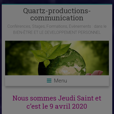
Skip
Quartz-productions-
to
communication
content
Conférences, Stages, Formations, Evènements : dans le
BIEN-ÊTRE ET LE DEVELOPPEMENT PERSONNEL
Menu
Nous sommes Jeudi Saint et
c’est le 9 avril 2020