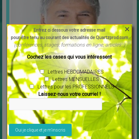
×
Entrez ci dessous votre adresse mail
pour être tenu au courant des actualités de Quartzprod.com
(conférences, stages, formations en ligne, articles..)
Message pour l’année 2025 Maitre Saint Germain
Cochez les cases qui vous intéressent
↳
LES MERVEILLES DU MONDE NOUVEAU
Vous voulez écouter ce message cliquer sur ce lien :
[…]
Lettres HEBDOMADAIRES
Lettres MENSUELLES
Lettres pour les PROFESSIONNELS
Laissez-nous votre courriel !
Veuillez laisser ce champ vide.