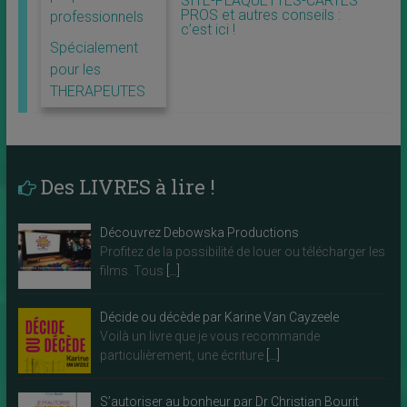
SITE-PLAQUETTES-CARTES
PROS et autres conseils :
professionnels
c’est ici !
Spécialement
pour les
THERAPEUTES
Des LIVRES à lire !
Découvrez Debowska Productions
Profitez de la possibilité de louer ou télécharger les
films. Tous
[…]
Décide ou décède par Karine Van Cayzeele
Voilà un livre que je vous recommande
particulièrement, une écriture
[…]
S’autoriser au bonheur par Dr Christian Bourit