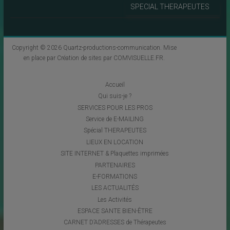
SPECIAL THERAPEUTES
Copyright © 2026
Quartz-productions-communication
. Mise
en place par
Création de sites par COMVISUELLE.FR
.
Accueil
Qui suis-je ?
SERVICES POUR LES PROS
Service de E-MAILING
Spécial THERAPEUTES
LIEUX EN LOCATION
SITE INTERNET & Plaquettes imprimées
PARTENAIRES
E-FORMATIONS
LES ACTUALITÉS
Les Activités
ESPACE SANTE BIEN-ÊTRE
CARNET D’ADRESSES de Thérapeutes