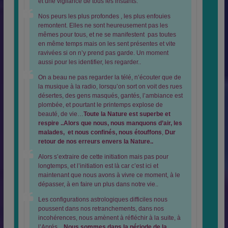
et une vigilance de tous les instants.
Nos peurs les plus profondes , les plus enfouies
remontent. Elles ne sont heureusement pas les
mêmes pour tous, et ne se manifestent pas toutes
en même temps mais on les sent présentes et vite
ravivées si on n’y prend pas garde. Un moment
aussi pour les identifier, les regarder..
On a beau ne pas regarder la télé, n’écouter que de
la musique à la radio, lorsqu’on sort on voit des rues
désertes, des gens masqués, gantés, l’ambiance est
plombée, et pourtant le printemps explose de
beauté, de vie…
Toute la Nature est superbe et
respire ..Alors que nous, nous manquons d’air, les
malades, et nous confinés, nous étouffons
,
Dur
retour de nos erreurs envers la Nature..
Alors s’extraire de cette initiation mais pas pour
longtemps, et l’initiation est là car c’est ici et
maintenant que nous avons à vivre ce moment, à le
dépasser, à en faire un plus dans notre vie..
Les configurations astrologiques difficiles nous
poussent dans nos retranchements, dans nos
incohérences, nous amènent à réfléchir à la suite, à
l’Aprés…
Nous sommes dans la période de la