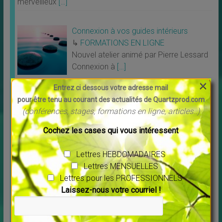
merveilleux
[…]
Connexion à vos guides intérieurs
↳
FORMATIONS EN LIGNE
Nouvel atelier animé par Pierre Lessard
Connexion à
[…]
×
Entrez ci dessous votre adresse mail
pour être tenu au courant des actualités de Quartzprod.com
Un peu de POSITIF
(conférences, stages, formations en ligne, articles..)
Cochez les cases qui vous intéressent
Lettres HEBDOMADAIRES
Lettres MENSUELLES
Lettres pour les PROFESSIONNELS
Laissez-nous votre courriel !