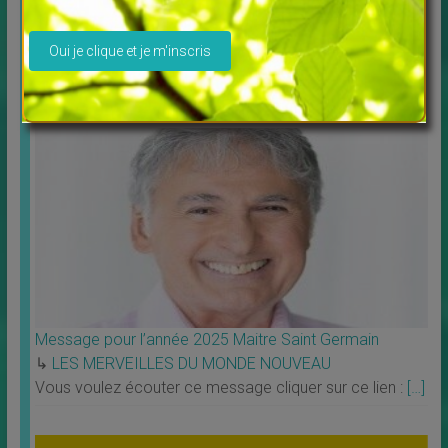
Découvrez Debowska Productions
Veuillez laisser ce champ vide.
↳
LES MERVEILLES DU MONDE NOUVEAU
,
Livres
Profitez de la possibilité de louer ou télécharger les
films. Tous les films vous sont proposés en
[…]
Message pour l’année 2025 Maitre Saint Germain
↳
LES MERVEILLES DU MONDE NOUVEAU
Vous voulez écouter ce message cliquer sur ce lien :
[…]