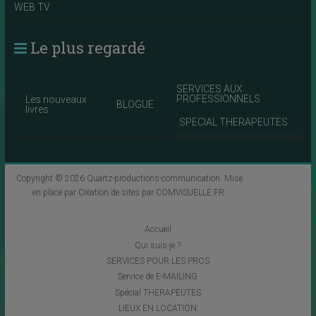
WEB TV
Le plus regardé
SERVICES AUX
PROFESSIONNELS
Les nouveaux
BLOGUE
livres
SPECIAL THERAPEUTES
Copyright © 2026
Quartz-productions-communication
. Mise
en place par
Création de sites par COMVISUELLE.FR
.
Accueil
Qui suis-je ?
SERVICES POUR LES PROS
Service de E-MAILING
Spécial THERAPEUTES
LIEUX EN LOCATION