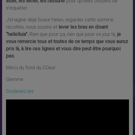
aider, les aimer, les rassurer
pour qu’elles cessent de
s’inquiéter.
J’imagine déjà Soeur Helen, regarder cette somme
récoltée, nous sourire et
lever les bras en disant
“hallelluia”.
Rien que pour ça, rien que pour ce jour là,
je
vous remercie tous et toutes de ce temps que vous aurez
pris là, à lire ces lignes et vous dire peut être pourquoi
pas.
Merci du fond du COeur
Gemme
Soutenez les