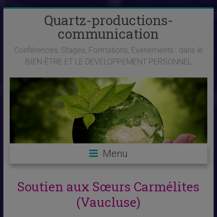
Skip
Quartz-productions-
to
communication
content
Conférences, Stages, Formations, Evènements : dans le
BIEN-ÊTRE ET LE DEVELOPPEMENT PERSONNEL
Menu
Soutien aux Sœurs Carmélites
(Vaucluse)