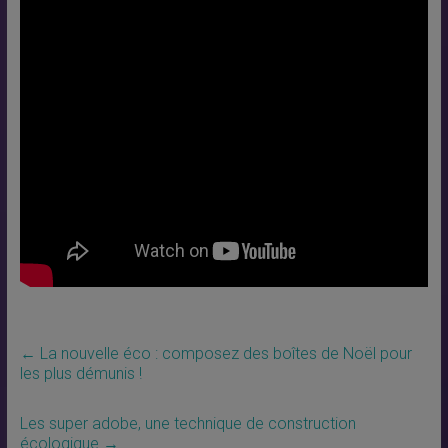
←
La nouvelle éco : composez des boîtes de Noël pour
les plus démunis !
Les super adobe, une technique de construction
écologique
→