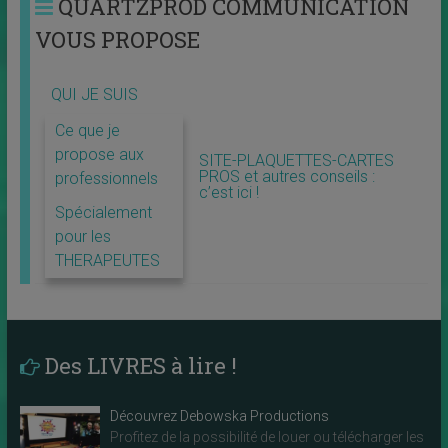
QUARTZPROD COMMUNICATION
VOUS PROPOSE
QUI JE SUIS
Ce que je
propose aux
SITE-PLAQUETTES-CARTES
PROS et autres conseils :
professionnels
c’est ici !
Spécialement
pour les
THERAPEUTES
Des LIVRES à lire !
Découvrez Debowska Productions
Profitez de la possibilité de louer ou télécharger les