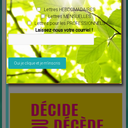
Lettres HEBDOMADAIRES
Lettres MENSUELLES
Lettres pour les PROFESSIONNELS
Laissez-nous votre courriel !
Veuillez laisser ce champ vide.
Message pour l’année 2025 Maitre Saint Germain
↳
LES MERVEILLES DU MONDE NOUVEAU
Vous voulez écouter ce message cliquer sur ce lien :
[…]