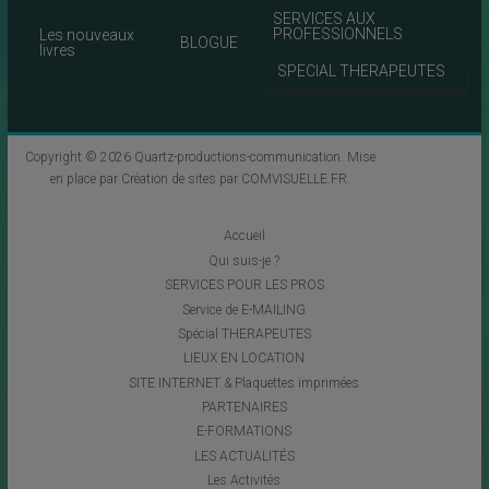
SERVICES AUX
PROFESSIONNELS
Les nouveaux
BLOGUE
livres
SPECIAL THERAPEUTES
Copyright © 2026
Quartz-productions-communication
. Mise
en place par
Création de sites par COMVISUELLE.FR
.
Accueil
Qui suis-je ?
SERVICES POUR LES PROS
Service de E-MAILING
Spécial THERAPEUTES
LIEUX EN LOCATION
SITE INTERNET & Plaquettes imprimées
PARTENAIRES
E-FORMATIONS
LES ACTUALITÉS
Les Activités