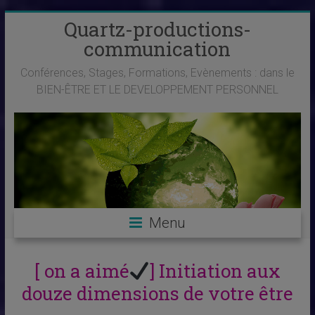
Skip
Quartz-productions-
to
communication
content
Conférences, Stages, Formations, Evènements : dans le
BIEN-ÊTRE ET LE DEVELOPPEMENT PERSONNEL
Menu
[ on a aimé
] Initiation aux
douze dimensions de votre être