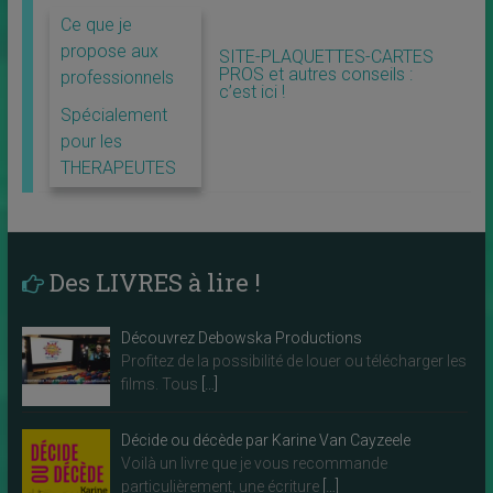
Ce que je
propose aux
SITE-PLAQUETTES-CARTES
PROS et autres conseils :
professionnels
c’est ici !
Spécialement
pour les
THERAPEUTES
Des LIVRES à lire !
Découvrez Debowska Productions
Profitez de la possibilité de louer ou télécharger les
films. Tous
[…]
Décide ou décède par Karine Van Cayzeele
Voilà un livre que je vous recommande
particulièrement, une écriture
[…]