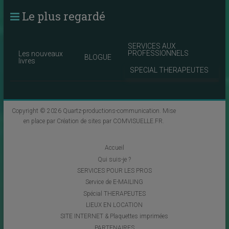
Le plus regardé
SERVICES AUX
PROFESSIONNELS
Les nouveaux
BLOGUE
livres
SPECIAL THERAPEUTES
Copyright © 2026
Quartz-productions-communication
. Mise
en place par
Création de sites par COMVISUELLE.FR
.
Accueil
Qui suis-je ?
SERVICES POUR LES PROS
Service de E-MAILING
Spécial THERAPEUTES
LIEUX EN LOCATION
SITE INTERNET & Plaquettes imprimées
PARTENAIRES