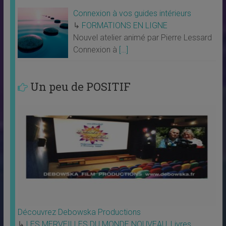
Connexion à vos guides intérieurs
↳
FORMATIONS EN LIGNE
Nouvel atelier animé par Pierre Lessard
Connexion à
[…]
Un peu de POSITIF
Découvrez Debowska Productions
↳
LES MERVEILLES DU MONDE NOUVEAU
,
Livres