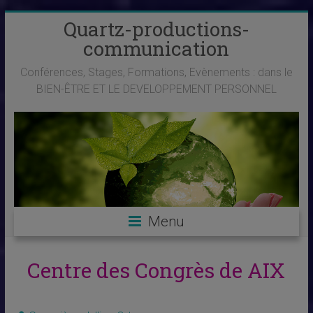
Skip
Quartz-productions-
to
communication
content
Conférences, Stages, Formations, Evènements : dans le
BIEN-ÊTRE ET LE DEVELOPPEMENT PERSONNEL
Menu
Centre des Congrès de AIX