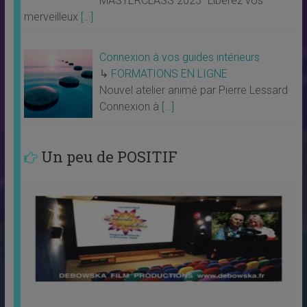
MASTERCLASS 2023 “Libérez vos
merveilleux
[…]
Connexion à vos guides intérieurs
↳
FORMATIONS EN LIGNE
Nouvel atelier animé par Pierre Lessard
Connexion à
[…]
Un peu de POSITIF