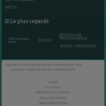
WEB TV
Le plus regardé
SERVICES AUX
PROFESSIONNELS
Les nouveaux
BLOGUE
livres
SPECIAL THERAPEUTES
Copyright © 2026
Quartz-productions-communication
. Mise
en place par
Création de sites par COMVISUELLE.FR
.
Accueil
Qui suis-je ?
SERVICES POUR LES PROS
Service de E-MAILING
Spécial THERAPEUTES