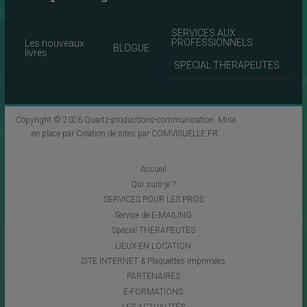
SERVICES AUX
PROFESSIONNELS
Les nouveaux
BLOGUE
livres
SPECIAL THERAPEUTES
Copyright © 2026
Quartz-productions-communication
. Mise
en place par
Création de sites par COMVISUELLE.FR
.
Accueil
Qui suis-je ?
SERVICES POUR LES PROS
Service de E-MAILING
Spécial THERAPEUTES
LIEUX EN LOCATION
SITE INTERNET & Plaquettes imprimées
PARTENAIRES
E-FORMATIONS