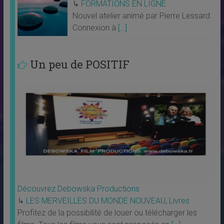
↳
FORMATIONS EN LIGNE
Nouvel atelier animé par Pierre Lessard
Connexion à
[…]
Un peu de POSITIF
Découvrez Debowska Productions
↳
LES MERVEILLES DU MONDE NOUVEAU
,
Livres
Profitez de la possibilité de louer ou télécharger les