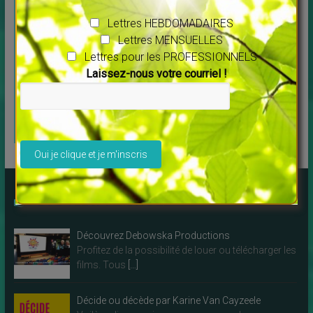
QUI JE SUIS
Lettres HEBDOMADAIRES
Ce que je
Lettres MENSUELLES
propose aux
Lettres pour les PROFESSIONNELS
SITE-PLAQUETTES-CARTES
PROS et autres conseils :
professionnels
Laissez-nous votre courriel !
c’est ici !
Spécialement
pour les
THERAPEUTES
Veuillez laisser ce champ vide.
Des LIVRES à lire !
Découvrez Debowska Productions
Profitez de la possibilité de louer ou télécharger les
films. Tous
[…]
Décide ou décède par Karine Van Cayzeele