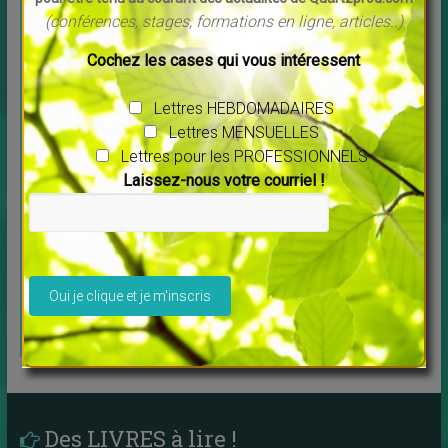
(conférences, stages, formations en ligne, articles..)
Cochez les cases qui vous intéressent
QUARTZPROD COMMUNICATION
VOUS PROPOSE
Lettres HEBDOMADAIRES
Lettres MENSUELLES
Lettres pour les PROFESSIONNELS
QUI JE SUIS
Laissez-nous votre courriel !
Ce que je
propose aux
SITE-PLAQUETTES-CARTES
PROS et autres conseils :
professionnels
Veuillez laisser ce champ vide.
c’est ici !
Spécialement
pour les
THERAPEUTES
Des LIVRES à lire !