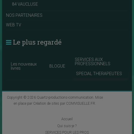
84 VAUCLUSE
NOS PARTENAIRES
WEB TV
Le plus regardé
SERVICES AUX
PROFESSIONNELS
Les nouveaux
BLOGUE
livres
SPECIAL THERAPEUTES
Copyright © 2026
Quartz-productions-communication
. Mise
en place par
Création de sites par COMVISUELLE.FR
.
Accueil
Qui suis-je ?
SERVICES POUR LES PROS