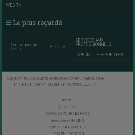
WEB TV
Le plus regardé
SERVICES AUX
PROFESSIONNELS
Les nouveaux
BLOGUE
livres
SPECIAL THERAPEUTES
Copyright © 2026
Quartz-productions-communication
. Mise
en place par
Création de sites par COMVISUELLE.FR
.
Accueil
Qui suis-je ?
SERVICES POUR LES PROS
Service de E-MAILING
Spécial THERAPEUTES
LIEUX EN LOCATION