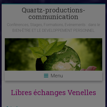
Skip
Quartz-productions-
to
communication
content
Conférences, Stages, Formations, Evènements : dans le
BIEN-ÊTRE ET LE DEVELOPPEMENT PERSONNEL
Menu
Libres échanges Venelles