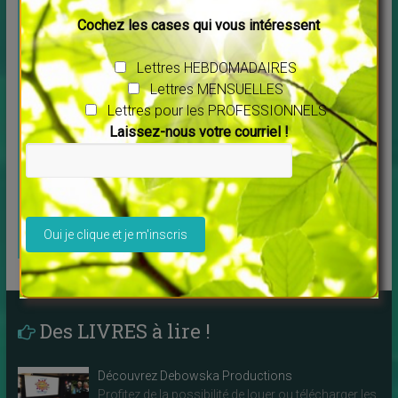
QUARTZPROD COMMUNICATION
Cochez les cases qui vous intéressent
VOUS PROPOSE
Lettres HEBDOMADAIRES
Lettres MENSUELLES
QUI JE SUIS
Lettres pour les PROFESSIONNELS
Ce que je
Laissez-nous votre courriel !
propose aux
SITE-PLAQUETTES-CARTES
PROS et autres conseils :
professionnels
c’est ici !
Spécialement
Veuillez laisser ce champ vide.
pour les
THERAPEUTES
Des LIVRES à lire !
Découvrez Debowska Productions
Profitez de la possibilité de louer ou télécharger les