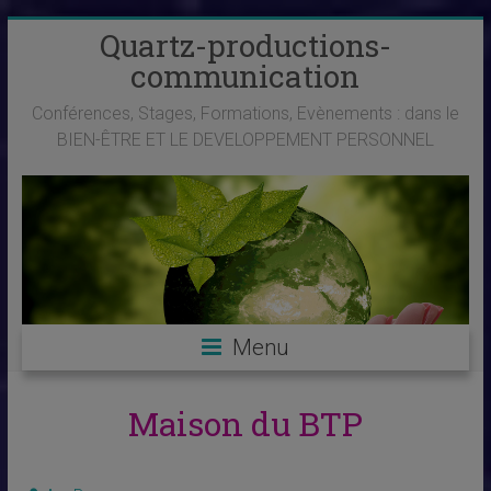
Skip
Quartz-productions-
to
communication
content
Conférences, Stages, Formations, Evènements : dans le
BIEN-ÊTRE ET LE DEVELOPPEMENT PERSONNEL
Menu
Maison du BTP