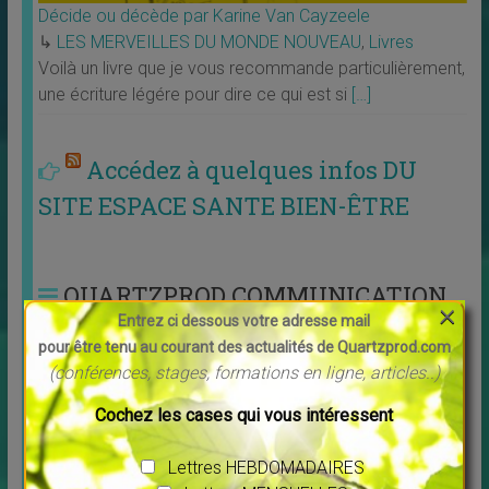
Décide ou décède par Karine Van Cayzeele
↳
LES MERVEILLES DU MONDE NOUVEAU
,
Livres
Voilà un livre que je vous recommande particulièrement,
une écriture légére pour dire ce qui est si
[…]
Accédez à quelques infos DU
SITE ESPACE SANTE BIEN-ÊTRE
QUARTZPROD COMMUNICATION
×
Entrez ci dessous votre adresse mail
VOUS PROPOSE
pour être tenu au courant des actualités de Quartzprod.com
(conférences, stages, formations en ligne, articles..)
QUI JE SUIS
Cochez les cases qui vous intéressent
Ce que je
propose aux
SITE-PLAQUETTES-CARTES
Lettres HEBDOMADAIRES
PROS et autres conseils :
professionnels