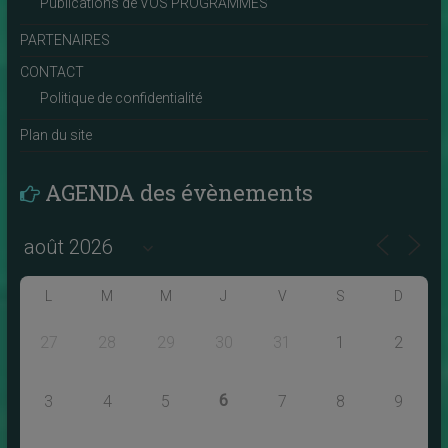
Publications de VOS PROGRAMMES
PARTENAIRES
CONTACT
Politique de confidentialité
Plan du site
AGENDA des évènements
L
M
M
J
V
S
D
27
28
29
30
31
1
2
6
3
4
5
7
8
9