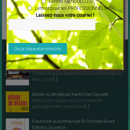
Lettres MENSUELLES
c’est ici !
Lettres pour les PROFESSIONNELS
Spécialement
Laissez-nous votre courriel !
pour les
THERAPEUTES
Veuillez laisser ce champ vide.
Des LIVRES à lire !
Découvrez Debowska Productions
Profitez de la possibilité de louer ou télécharger les
films. Tous
[…]
Décide ou décède par Karine Van Cayzeele
Voilà un livre que je vous recommande
particulièrement, une écriture
[…]
S’autoriser au bonheur par Dr Christian Bourit
Editions Jouvence