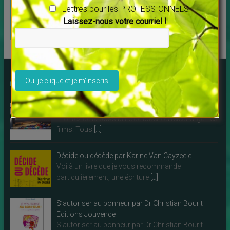
Spécialement
Lettres pour les PROFESSIONNELS
pour les
Laissez-nous votre courriel !
THERAPEUTES
Veuillez laisser ce champ vide.
Des LIVRES à lire !
Découvrez Debowska Productions
Profitez de la possibilité de louer ou télécharger les
films. Tous
[…]
Décide ou décède par Karine Van Cayzeele
Voilà un livre que je vous recommande
particulièrement, une écriture
[…]
S’autoriser au bonheur par Dr Christian Bourit
Editions Jouvence
S’autoriser au bonheur par Dr Christian Bourit