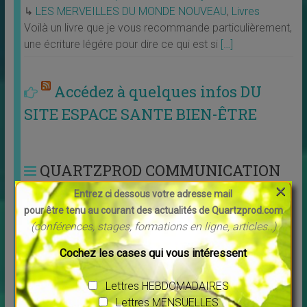
↳
LES MERVEILLES DU MONDE NOUVEAU
,
Livres
Voilà un livre que je vous recommande particulièrement,
une écriture légére pour dire ce qui est si
[…]
Accédez à quelques infos DU
SITE ESPACE SANTE BIEN-ÊTRE
QUARTZPROD COMMUNICATION
×
VOUS PROPOSE
Entrez ci dessous votre adresse mail
pour être tenu au courant des actualités de Quartzprod.com
(conférences, stages, formations en ligne, articles..)
QUI JE SUIS
Cochez les cases qui vous intéressent
Ce que je
propose aux
SITE-PLAQUETTES-CARTES
Lettres HEBDOMADAIRES
PROS et autres conseils :
professionnels
c’est ici !
Lettres MENSUELLES