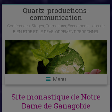
Skip
Quartz-productions-
to
communication
content
Conférences, Stages, Formations, Evènements : dans le
BIEN-ÊTRE ET LE DEVELOPPEMENT PERSONNEL
Menu
Site monastique de Notre
Dame de Ganagobie