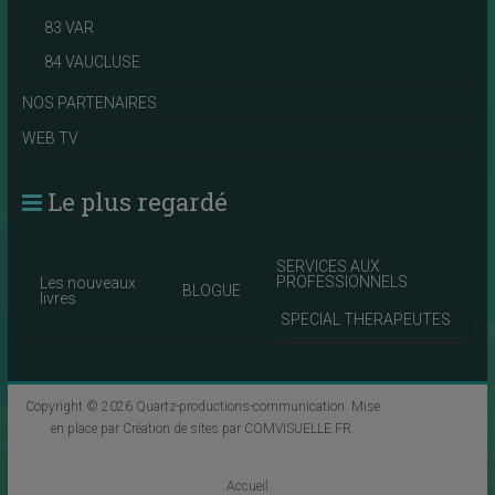
83 VAR
84 VAUCLUSE
NOS PARTENAIRES
WEB TV
Le plus regardé
SERVICES AUX
PROFESSIONNELS
Les nouveaux
BLOGUE
livres
SPECIAL THERAPEUTES
Copyright © 2026
Quartz-productions-communication
. Mise
en place par
Création de sites par COMVISUELLE.FR
.
Accueil