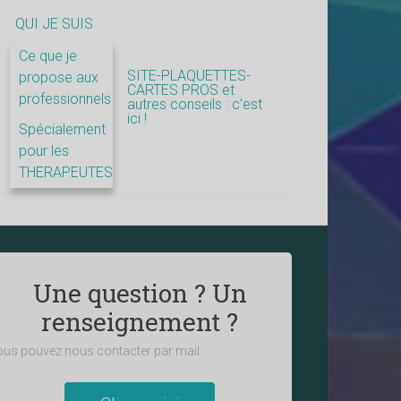
QUI JE SUIS
Ce que je
SITE-PLAQUETTES-
propose aux
CARTES PROS et
professionnels
autres conseils : c’est
ici !
Spécialement
pour les
THERAPEUTES
Une question ? Un
renseignement ?
us pouvez nous contacter par mail :