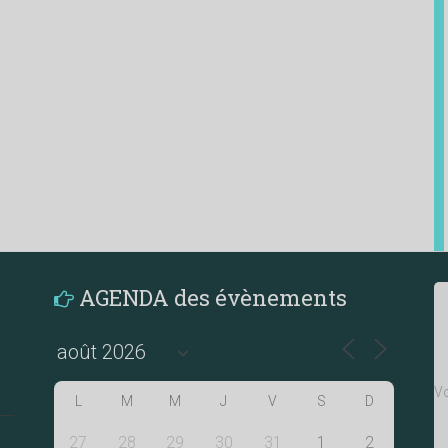
AGENDA des évènements
Vo
L
M
M
J
V
S
D
27
28
29
30
31
1
2