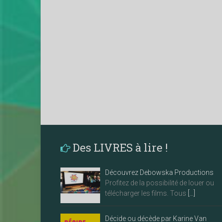
Des LIVRES à lire !
Découvrez Debowska Productions
Profitez de la possibilité de louer ou
télécharger les films. Tous
[…]
Décide ou décède par Karine Van