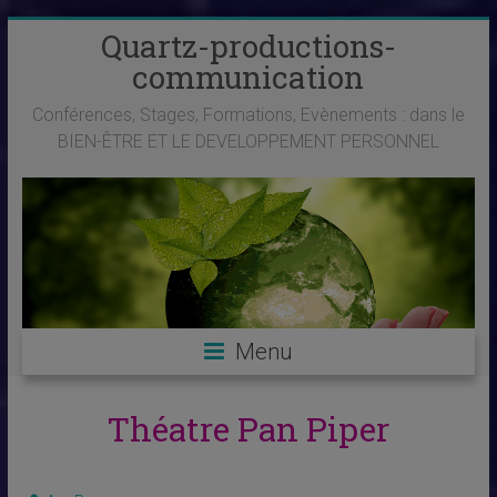
Skip
Quartz-productions-
to
communication
content
Conférences, Stages, Formations, Evènements : dans le
BIEN-ÊTRE ET LE DEVELOPPEMENT PERSONNEL
Menu
Théatre Pan Piper