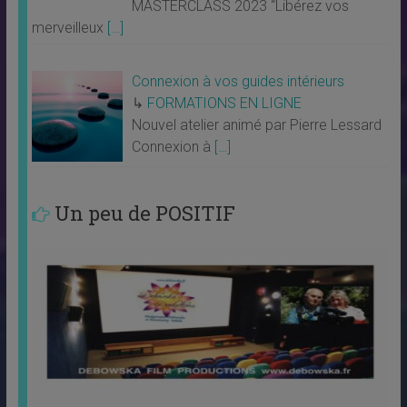
MASTERCLASS 2023 “Libérez vos
merveilleux
[…]
Connexion à vos guides intérieurs
↳
FORMATIONS EN LIGNE
Nouvel atelier animé par Pierre Lessard
Connexion à
[…]
Un peu de POSITIF