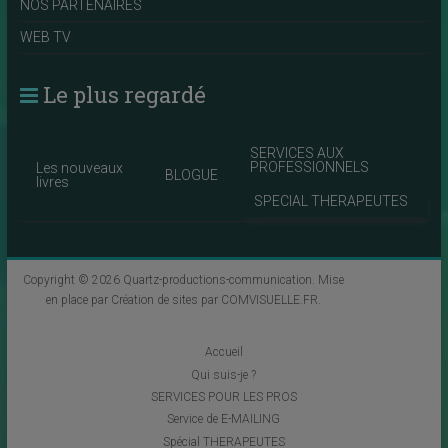
NOS PARTENAIRES
WEB TV
Le plus regardé
SERVICES AUX
PROFESSIONNELS
Les nouveaux
BLOGUE
livres
SPECIAL THERAPEUTES
Copyright © 2026
Quartz-productions-communication
. Mise
en place par
Création de sites par COMVISUELLE.FR
.
Accueil
Qui suis-je ?
SERVICES POUR LES PROS
Service de E-MAILING
Spécial THERAPEUTES