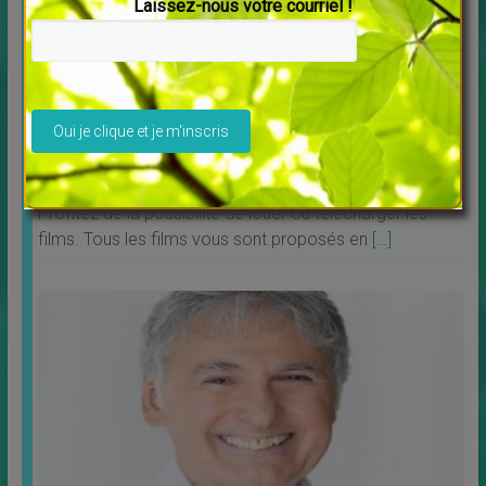
Laissez-nous votre courriel !
Veuillez laisser ce champ vide.
Découvrez Debowska Productions
↳
LES MERVEILLES DU MONDE NOUVEAU
,
Livres
Profitez de la possibilité de louer ou télécharger les
films. Tous les films vous sont proposés en
[…]