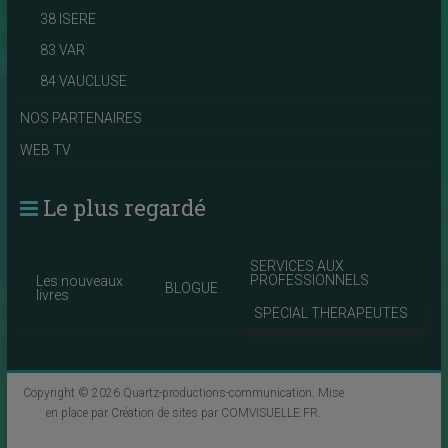
38 ISERE
83 VAR
84 VAUCLUSE
NOS PARTENAIRES
WEB TV
Le plus regardé
SERVICES AUX
PROFESSIONNELS
Les nouveaux
BLOGUE
livres
SPECIAL THERAPEUTES
Copyright © 2026
Quartz-productions-communication
. Mise
en place par
Création de sites par COMVISUELLE.FR
.