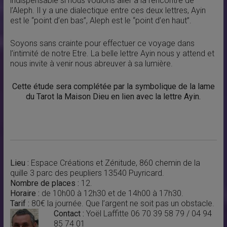
indispensable si nous voulons aller à la rencontre de
l’Aleph. Il y a une dialectique entre ces deux lettres, Ayin
est le “point d’en bas”, Aleph est le “point d’en haut”.
Soyons sans crainte pour effectuer ce voyage dans
l’intimité de notre Etre. La belle lettre Ayin nous y attend et
nous invite à venir nous abreuver à sa lumière.
Cette étude sera complétée par la symbolique de la lame
du Tarot la Maison Dieu en lien avec la lettre Ayin.
Lieu :
Espace Créations et Zénitude, 860 chemin de la
quille 3 parc des peupliers 13540 Puyricard.
Nombre de places :
12.
Horaire :
de 10h00 à 12h30 et de 14h00 à 17h30.
Tarif :
80€ la journée. Que l’argent ne soit pas un obstacle.
Contact :
Yoël Laffitte 06 70 39 58 79 / 04 94
85 74 01