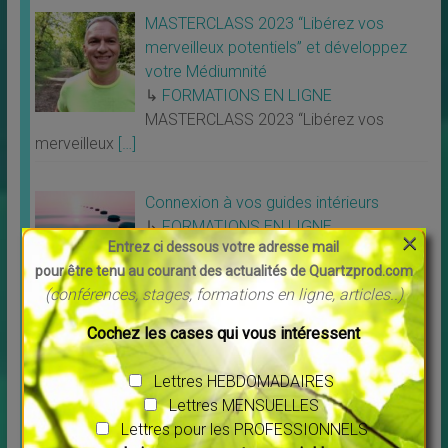
MASTERCLASS 2023 “Libérez vos
merveilleux potentiels” et développez
votre Médiumnité
↳
FORMATIONS EN LIGNE
MASTERCLASS 2023 “Libérez vos
merveilleux
[…]
Connexion à vos guides intérieurs
↳
FORMATIONS EN LIGNE
×
Entrez ci dessous votre adresse mail
Nouvel atelier animé par Pierre Lessard
pour être tenu au courant des actualités de Quartzprod.com
Connexion à
[…]
(conférences, stages, formations en ligne, articles..)
Cochez les cases qui vous intéressent
Un peu de POSITIF
Lettres HEBDOMADAIRES
Lettres MENSUELLES
Lettres pour les PROFESSIONNELS