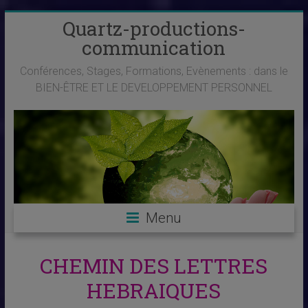
Skip
Quartz-productions-
to
communication
content
Conférences, Stages, Formations, Evènements : dans le
BIEN-ÊTRE ET LE DEVELOPPEMENT PERSONNEL
Menu
CHEMIN DES LETTRES
HEBRAIQUES