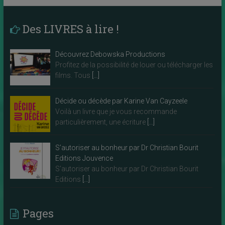
Des LIVRES à lire !
Découvrez Debowska Productions
Profitez de la possibilité de louer ou télécharger les
films. Tous
[…]
Décide ou décède par Karine Van Cayzeele
Voilà un livre que je vous recommande
particulièrement, une écriture
[…]
S’autoriser au bonheur par Dr Christian Bourit
Editions Jouvence
S’autoriser au bonheur par Dr Christian Bourit
Editions
[…]
Pages