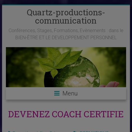
Skip
Quartz-productions-
to
communication
content
Conférences, Stages, Formations, Evènements : dans le
BIEN-ÊTRE ET LE DEVELOPPEMENT PERSONNEL
Menu
DEVENEZ COACH CERTIFIE