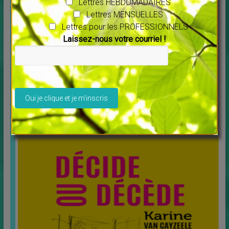
Lettres HEBDOMADAIRES
Lettres MENSUELLES
Lettres pour les PROFESSIONNELS
Laissez-nous votre courriel !
Veuillez laisser ce champ vide.
Message pour l’année 2025 Maitre Saint Germain
↳
LES MERVEILLES DU MONDE NOUVEAU
Vous voulez écouter ce message cliquer sur ce lien :
[…]