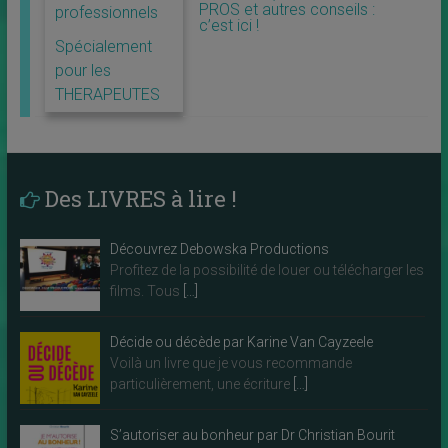
PROS et autres conseils :
professionnels
c’est ici !
Spécialement
pour les
THERAPEUTES
Des LIVRES à lire !
Découvrez Debowska Productions
Profitez de la possibilité de louer ou télécharger les
films. Tous
[…]
Décide ou décède par Karine Van Cayzeele
Voilà un livre que je vous recommande
particulièrement, une écriture
[…]
S’autoriser au bonheur par Dr Christian Bourit