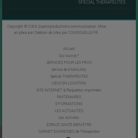
SPECIAL THERAPEUTES
Copyright © 2026
Quartz-productions-communication
. Mise
en place par
Création de sites par COMVISUELLE.FR
.
Accueil
Qui suis-je ?
SERVICES POUR LES PROS
Service de E-MAILING
Spécial THERAPEUTES
LIEUX EN LOCATION
SITE INTERNET & Plaquettes imprimées
PARTENAIRES
E-FORMATIONS
LES ACTUALITÉS
Les Activités
ESPACE SANTE BIEN-ÊTRE
CARNET D’ADRESSES de Thérapeutes