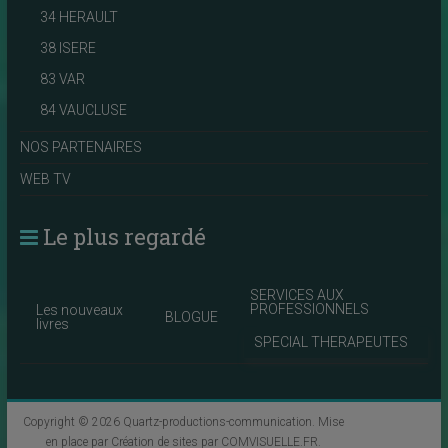
34 HERAULT
38 ISERE
83 VAR
84 VAUCLUSE
NOS PARTENAIRES
WEB TV
Le plus regardé
SERVICES AUX
PROFESSIONNELS
Les nouveaux
BLOGUE
livres
SPECIAL THERAPEUTES
Copyright © 2026
Quartz-productions-communication
. Mise
en place par
Création de sites par COMVISUELLE.FR
.