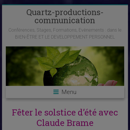
Skip
Quartz-productions-
to
communication
content
Conférences, Stages, Formations, Evènements : dans le
BIEN-ÊTRE ET LE DEVELOPPEMENT PERSONNEL
Menu
Fêter le solstice d’été avec
Claude Brame