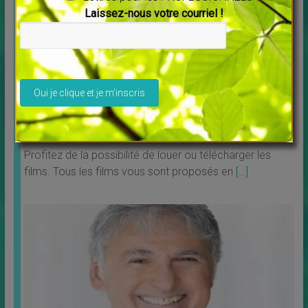
Laissez-nous votre courriel !
Veuillez laisser ce champ vide.
Découvrez Debowska Productions
↳
LES MERVEILLES DU MONDE NOUVEAU
,
Livres
Profitez de la possibilité de louer ou télécharger les
films. Tous les films vous sont proposés en
[…]