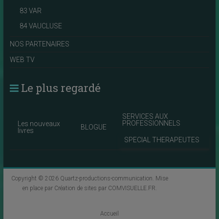
83 VAR
84 VAUCLUSE
NOS PARTENAIRES
WEB TV
Le plus regardé
SERVICES AUX
PROFESSIONNELS
Les nouveaux
BLOGUE
livres
SPECIAL THERAPEUTES
Copyright © 2026
Quartz-productions-communication
. Mise
en place par
Création de sites par COMVISUELLE.FR
.
Accueil