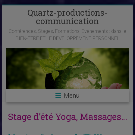
Skip
Quartz-productions-
to
communication
content
Conférences, Stages, Formations, Evènements : dans le
BIEN-ÊTRE ET LE DEVELOPPEMENT PERSONNEL
Menu
Stage d’été Yoga, Massages…