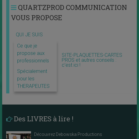
QUARTZPROD COMMUNICATION
VOUS PROPOSE
QUI JE SUIS
Ce que je
propose aux
SITE-PLAQUETTES-CARTES
PROS et autres conseils :
professionnels
c’est ici !
Spécialement
pour les
THERAPEUTES
Des LIVRES à lire !
Découvrez Debowska Productions