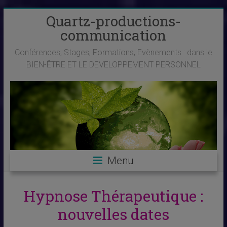
Skip
Quartz-productions-
to
communication
content
Conférences, Stages, Formations, Evènements : dans le
BIEN-ÊTRE ET LE DEVELOPPEMENT PERSONNEL
Menu
Hypnose Thérapeutique :
nouvelles dates