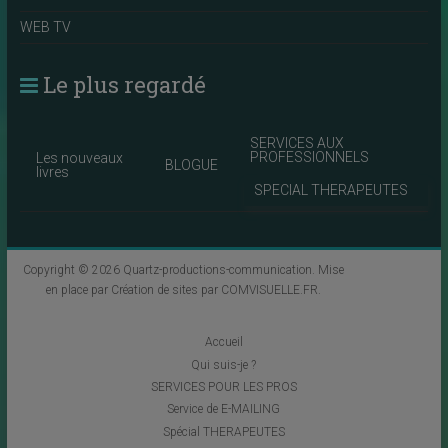
WEB TV
Le plus regardé
SERVICES AUX
PROFESSIONNELS
Les nouveaux
BLOGUE
livres
SPECIAL THERAPEUTES
Copyright © 2026
Quartz-productions-communication
. Mise
en place par
Création de sites par COMVISUELLE.FR
.
Accueil
Qui suis-je ?
SERVICES POUR LES PROS
Service de E-MAILING
Spécial THERAPEUTES