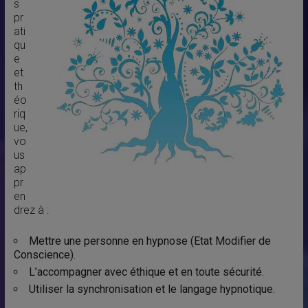
s
pr
ati
qu
e
et
th
éo
riq
ue,
vo
us
ap
pr
en
drez à :
Mettre une personne en hypnose (Etat Modifier de
Conscience).
L’accompagner avec éthique et en toute sécurité.
Utiliser la synchronisation et le langage hypnotique.