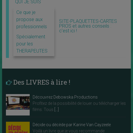
QUI JE SUIS
Ce que je
propose aux
SITE-PLAQUETTES-CARTES
PROS et autres conseils :
professionnels
c’est ici !
Spécialement
pour les
THERAPEUTES
Des LIVRES à lire !
Découvrez Debowska Productions
Profitez de la possibilité de louer ou télécharger les
films. Tous
[…]
Décide ou décède par Karine Van Cayzeele
Voilà un livre que je vous recommande