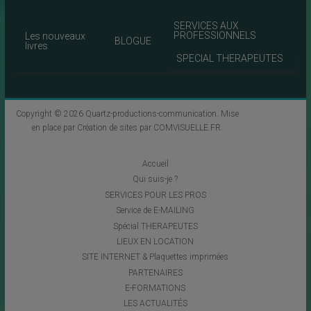
SERVICES AUX
PROFESSIONNELS
Les nouveaux
BLOGUE
livres
SPECIAL THERAPEUTES
Copyright © 2026
Quartz-productions-communication
. Mise
en place par
Création de sites par COMVISUELLE.FR
.
Accueil
Qui suis-je ?
SERVICES POUR LES PROS
Service de E-MAILING
Spécial THERAPEUTES
LIEUX EN LOCATION
SITE INTERNET & Plaquettes imprimées
PARTENAIRES
E-FORMATIONS
LES ACTUALITÉS