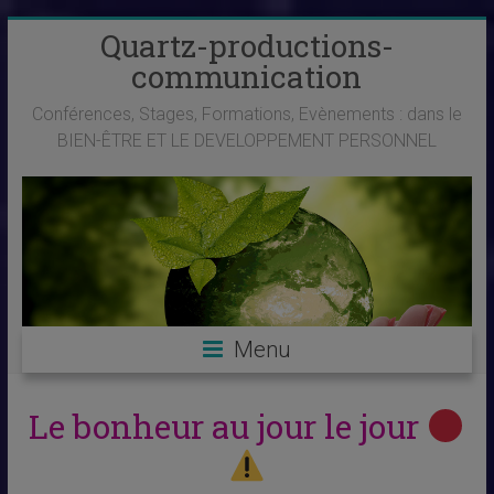
Skip
Quartz-productions-
to
communication
content
Conférences, Stages, Formations, Evènements : dans le
BIEN-ÊTRE ET LE DEVELOPPEMENT PERSONNEL
Menu
Le bonheur au jour le jour