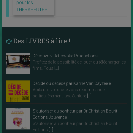
pour les
THERAPEUTES
Des LIVRES à lire !
Découvrez Debowska Productions
Profitez de la possibilité de louer ou télécharger les
films. Tous
[…]
Décide ou décède par Karine Van Cayzeele
Voilà un livre que je vous recommande
particulièrement, une écriture
[…]
S’autoriser au bonheur par Dr Christian Bourit
Editions Jouvence
S’autoriser au bonheur par Dr Christian Bourit
Editions
[…]