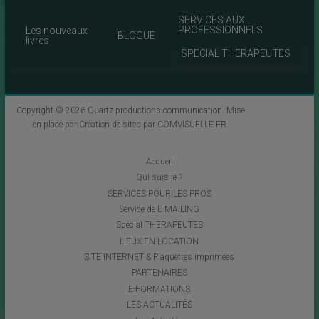
SERVICES AUX
PROFESSIONNELS
Les nouveaux
BLOGUE
livres
SPECIAL THERAPEUTES
Copyright © 2026
Quartz-productions-communication
. Mise
en place par
Création de sites par COMVISUELLE.FR
.
Accueil
Qui suis-je ?
SERVICES POUR LES PROS
Service de E-MAILING
Spécial THERAPEUTES
LIEUX EN LOCATION
SITE INTERNET & Plaquettes imprimées
PARTENAIRES
E-FORMATIONS
LES ACTUALITÉS