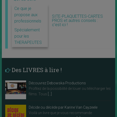
Ce que je
propose aux
SITE-PLAQUETTES-CARTES
PROS et autres conseils :
professionnels
c’est ici !
Spécialement
pour les
THERAPEUTES
Des LIVRES à lire !
Découvrez Debowska Productions
Profitez de la possibilité de louer ou télécharger les
films. Tous
[…]
Décide ou décède par Karine Van Cayzeele
Voilà un livre que je vous recommande