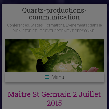
Skip
Quartz-productions-
to
communication
content
Conférences, Stages, Formations, Evènements : dans le
BIEN-ÊTRE ET LE DEVELOPPEMENT PERSONNEL
Menu
Maître St Germain 2 Juillet
2015