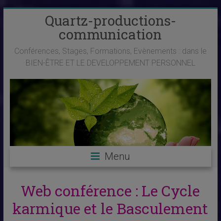
Skip
Quartz-productions-
to
communication
content
Conférences, Stages, Formations, Evènements : dans le
BIEN-ÊTRE ET LE DEVELOPPEMENT PERSONNEL
Menu
Web conférence : Le Cycle
karmique et le Basculement