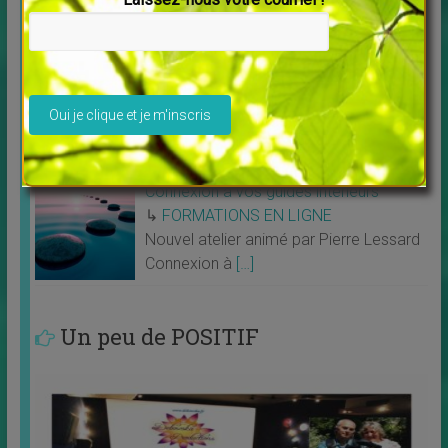
MASTERCLASS 2023 “Libérez vos
merveilleux potentiels” et développez
votre Médiumnité
Veuillez laisser ce champ vide.
↳
FORMATIONS EN LIGNE
MASTERCLASS 2023 “Libérez vos
merveilleux
[…]
Connexion à vos guides intérieurs
↳
FORMATIONS EN LIGNE
Nouvel atelier animé par Pierre Lessard
Connexion à
[…]
Un peu de POSITIF