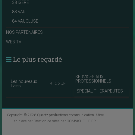
38 ISERE
83 VAR
84 VAUCLUSE
NOS PARTENAIRES
WEB TV
Le plus regardé
SERVICES AUX
PROFESSIONNELS
Les nouveaux
BLOGUE
livres
SPECIAL THERAPEUTES
Copyright © 2026
Quartz-productions-communication
. Mise
en place par
Création de sites par COMVISUELLE.FR
.