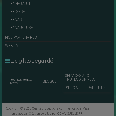
34 HERAULT
38 ISERE
83 VAR
84 VAUCLUSE
NOS PARTENAIRES
WEB TV
Le plus regardé
SERVICES AUX
PROFESSIONNELS
Les nouveaux
BLOGUE
livres
SPECIAL THERAPEUTES
Copyright © 2026
Quartz-productions-communication
. Mise
en place par
Création de sites par COMVISUELLE.FR
.