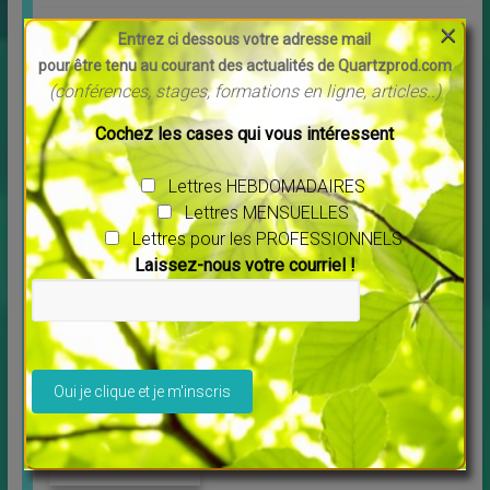
×
Entrez ci dessous votre adresse mail
Accédez à quelques infos DU
pour être tenu au courant des actualités de Quartzprod.com
(conférences, stages, formations en ligne, articles..)
SITE ESPACE SANTE BIEN-ÊTRE
Cochez les cases qui vous intéressent
QUARTZPROD COMMUNICATION
Lettres HEBDOMADAIRES
Lettres MENSUELLES
VOUS PROPOSE
Lettres pour les PROFESSIONNELS
Laissez-nous votre courriel !
QUI JE SUIS
Ce que je
propose aux
Veuillez laisser ce champ vide.
SITE-PLAQUETTES-CARTES
PROS et autres conseils :
professionnels
c’est ici !
Spécialement
pour les
THERAPEUTES