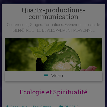
Skip
Quartz-productions-
to
communication
content
Conférences, Stages, Formations, Evènements : dans le
BIEN-ÊTRE ET LE DEVELOPPEMENT PERSONNEL
Menu
Ecologie et Spiritualité