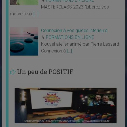
↳
FORMATIONS EN LIGNE
MASTERCLASS 2023 “Libérez vos
merveilleux
[…]
Connexion à vos guides intérieurs
↳
FORMATIONS EN LIGNE
Nouvel atelier animé par Pierre Lessard
Connexion à
[…]
Un peu de POSITIF