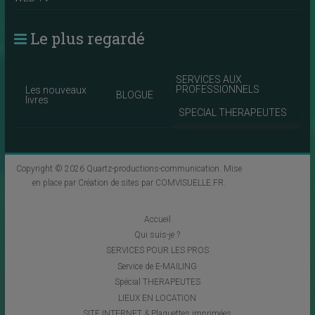
Le plus regardé
SERVICES AUX
PROFESSIONNELS
Les nouveaux
BLOGUE
livres
SPECIAL THERAPEUTES
Copyright © 2026
Quartz-productions-communication
. Mise
en place par
Création de sites par COMVISUELLE.FR
.
Accueil
Qui suis-je ?
SERVICES POUR LES PROS
Service de E-MAILING
Spécial THERAPEUTES
LIEUX EN LOCATION
SITE INTERNET & Plaquettes imprimées