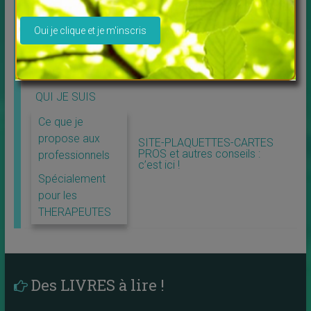
Veuillez laisser ce champ vide.
QUARTZPROD COMMUNICATION
VOUS PROPOSE
QUI JE SUIS
Ce que je
propose aux
SITE-PLAQUETTES-CARTES
PROS et autres conseils :
professionnels
c’est ici !
Spécialement
pour les
THERAPEUTES
Des LIVRES à lire !