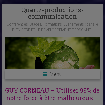
Skip
Quartz-productions-
to
communication
content
Conférences, Stages, Formations, Evènements : dans le
BIEN-ÊTRE ET LE DEVELOPPEMENT PERSONNEL
Menu
GUY CORNEAU – Utiliser 99% de
notre force à être malheureux …