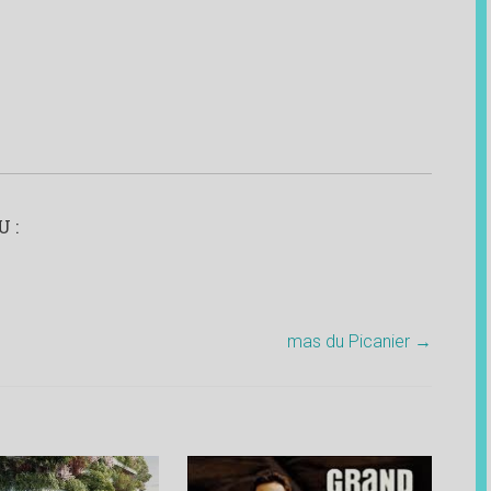
 :
mas du Picanier
→