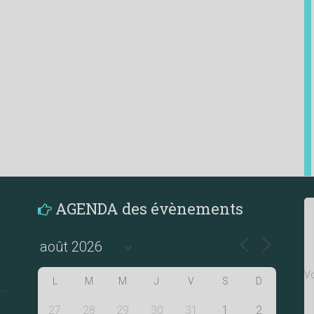
AGENDA des évènements
Vo
L
M
M
J
V
S
D
27
28
29
30
31
1
2