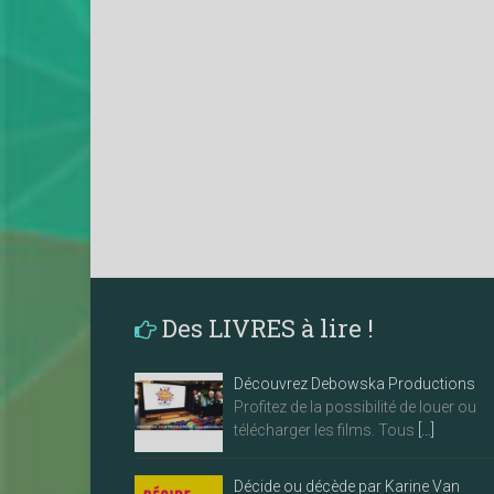
Des LIVRES à lire !
Découvrez Debowska Productions
Profitez de la possibilité de louer ou
télécharger les films. Tous
[…]
Décide ou décède par Karine Van