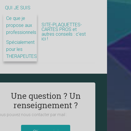
QUI JE SUIS
Ce que je
SITE-PLAQUETTES-
propose aux
CARTES PROS et
professionnels
autres conseils : c’est
ici !
Spécialement
pour les
THERAPEUTES
Une question ? Un
renseignement ?
us pouvez nous contacter par mail :