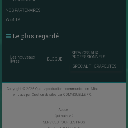
NOS PARTENAIRES
WEB TV
Le plus regardé
SERVICES AUX
PROFESSIONNELS
Les nouveaux
BLOGUE
livres
SPECIAL THERAPEUTES
Copyright © 2026
Quartz-productions-communication
. Mise
en place par
Création de sites par COMVISUELLE.FR
.
Accueil
Qui suis-je ?
SERVICES POUR LES PROS