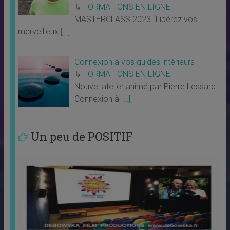
↳
FORMATIONS EN LIGNE
MASTERCLASS 2023 “Libérez vos
merveilleux
[…]
Connexion à vos guides intérieurs
↳
FORMATIONS EN LIGNE
Nouvel atelier animé par Pierre Lessard
Connexion à
[…]
Un peu de POSITIF