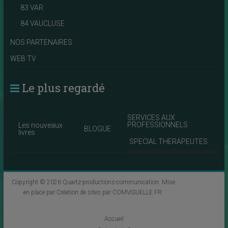
83 VAR
84 VAUCLUSE
NOS PARTENAIRES
WEB TV
Le plus regardé
SERVICES AUX
PROFESSIONNELS
Les nouveaux
BLOGUE
livres
SPECIAL THERAPEUTES
Copyright © 2026
Quartz-productions-communication
. Mise
en place par
Création de sites par COMVISUELLE.FR
.
Accueil