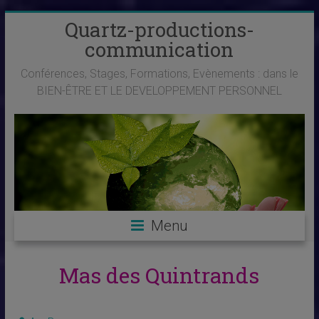
Skip
Quartz-productions-
to
communication
content
Conférences, Stages, Formations, Evènements : dans le
BIEN-ÊTRE ET LE DEVELOPPEMENT PERSONNEL
Menu
Mas des Quintrands