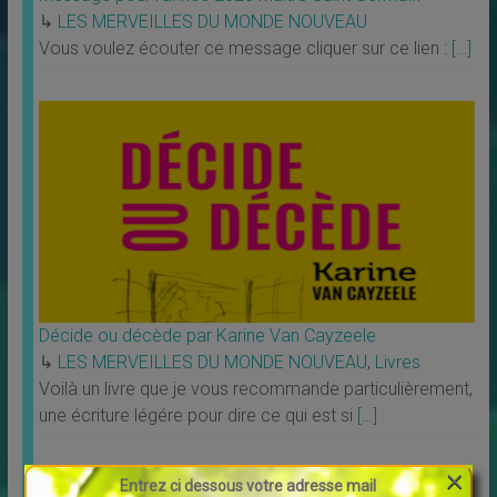
↳
LES MERVEILLES DU MONDE NOUVEAU
Vous voulez écouter ce message cliquer sur ce lien :
[…]
Décide ou décède par Karine Van Cayzeele
↳
LES MERVEILLES DU MONDE NOUVEAU
,
Livres
Voilà un livre que je vous recommande particulièrement,
une écriture légére pour dire ce qui est si
[…]
×
Accédez à quelques infos DU
Entrez ci dessous votre adresse mail