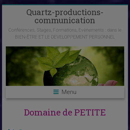
Skip
Quartz-productions-
to
communication
content
Conférences, Stages, Formations, Evènements : dans le
BIEN-ÊTRE ET LE DEVELOPPEMENT PERSONNEL
Menu
Domaine de PETITE