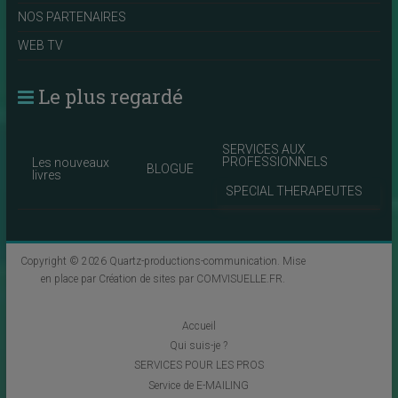
NOS PARTENAIRES
WEB TV
Le plus regardé
SERVICES AUX
PROFESSIONNELS
Les nouveaux
BLOGUE
livres
SPECIAL THERAPEUTES
Copyright © 2026
Quartz-productions-communication
. Mise
en place par
Création de sites par COMVISUELLE.FR
.
Accueil
Qui suis-je ?
SERVICES POUR LES PROS
Service de E-MAILING