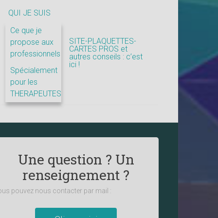
QUI JE SUIS
Ce que je
SITE-PLAQUETTES-
propose aux
CARTES PROS et
professionnels
autres conseils : c’est
ici !
Spécialement
pour les
THERAPEUTES
Une question ? Un
renseignement ?
us pouvez nous contacter par mail :