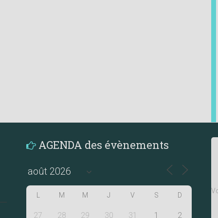
AGENDA des évènements
Vo
L
M
M
J
V
S
D
27
28
29
30
31
1
2