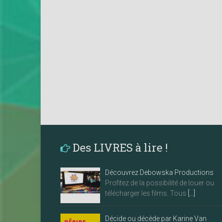
Des LIVRES à lire !
Découvrez Debowska Productions
Profitez de la possibilité de louer ou
télécharger les films. Tous
[…]
Décide ou décède par Karine Van