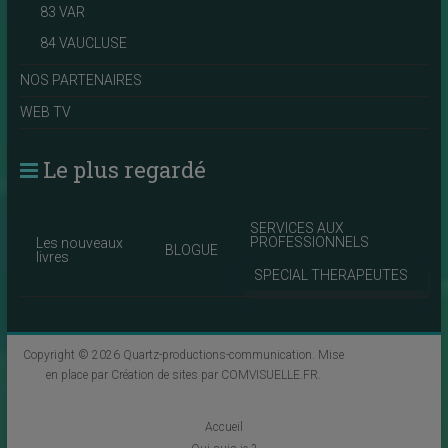
83 VAR
84 VAUCLUSE
NOS PARTENAIRES
WEB TV
Le plus regardé
SERVICES AUX
PROFESSIONNELS
Les nouveaux
BLOGUE
livres
SPECIAL THERAPEUTES
Copyright © 2026
Quartz-productions-communication
. Mise
en place par
Création de sites par COMVISUELLE.FR
.
Accueil