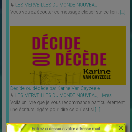
↳
LES MERVEILLES DU MONDE NOUVEAU
Vous voulez écouter ce message cliquer sur ce lien :
[…]
Décide ou décède par Karine Van Cayzeele
↳
LES MERVEILLES DU MONDE NOUVEAU
,
Livres
Voilà un livre que je vous recommande particulièrement,
une écriture légére pour dire ce qui est si
[…]
×
Accédez à quelques infos DU
Entrez ci dessous votre adresse mail