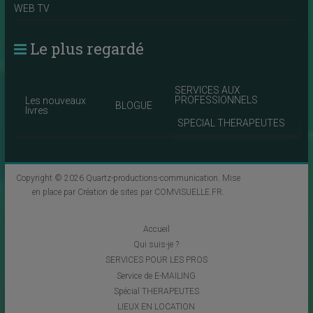
WEB TV
Le plus regardé
SERVICES AUX
PROFESSIONNELS
Les nouveaux
BLOGUE
livres
SPECIAL THERAPEUTES
Copyright © 2026
Quartz-productions-communication
. Mise
en place par
Création de sites par COMVISUELLE.FR
.
Accueil
Qui suis-je ?
SERVICES POUR LES PROS
Service de E-MAILING
Spécial THERAPEUTES
LIEUX EN LOCATION