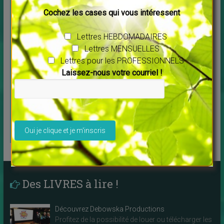
QUARTZPROD COMMUNICATION
Cochez les cases qui vous intéressent
VOUS PROPOSE
Lettres HEBDOMADAIRES
QUI JE SUIS
Lettres MENSUELLES
Lettres pour les PROFESSIONNELS
Ce que je
Laissez-nous votre courriel !
propose aux
SITE-PLAQUETTES-CARTES
PROS et autres conseils :
professionnels
c’est ici !
Spécialement
Veuillez laisser ce champ vide.
pour les
THERAPEUTES
Des LIVRES à lire !
Découvrez Debowska Productions
Profitez de la possibilité de louer ou télécharger les