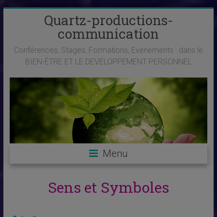
Skip
Quartz-productions-
to
communication
content
Conférences, Stages, Formations, Evènements : dans le
BIEN-ÊTRE ET LE DEVELOPPEMENT PERSONNEL
Menu
Sens et Symboles