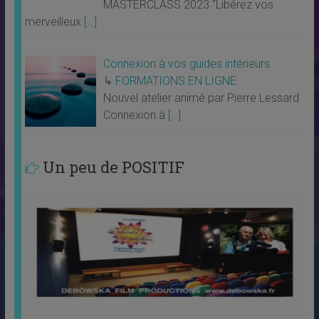
MASTERCLASS 2023 “Libérez vos
merveilleux
[…]
Connexion à vos guides intérieurs
↳
FORMATIONS EN LIGNE
Nouvel atelier animé par Pierre Lessard
Connexion à
[…]
Un peu de POSITIF