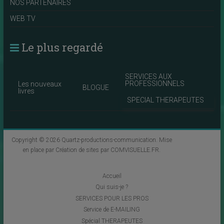
NOS PARTENAIRES
WEB TV
Le plus regardé
SERVICES AUX
PROFESSIONNELS
Les nouveaux
BLOGUE
livres
SPECIAL THERAPEUTES
Copyright © 2026
Quartz-productions-communication
. Mise
en place par
Création de sites par COMVISUELLE.FR
.
Accueil
Qui suis-je ?
SERVICES POUR LES PROS
Service de E-MAILING
Spécial THERAPEUTES