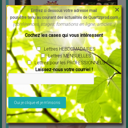
×
Entrez ci dessous votre adresse mail
pour être tenu au courant des actualités de Quartzprod.com
(conférences, stages, formations en ligne, articles..)
Cochez les cases qui vous intéressent
Lettres HEBDOMADAIRES
Découvrez Debowska Productions
Lettres MENSUELLES
↳
LES MERVEILLES DU MONDE NOUVEAU
,
Livres
Lettres pour les PROFESSIONNELS
Profitez de la possibilité de louer ou télécharger les
Laissez-nous votre courriel !
films. Tous les films vous sont proposés en
[…]
Veuillez laisser ce champ vide.