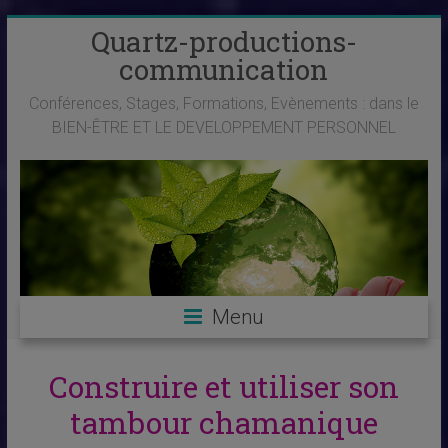
Skip
Quartz-productions-
to
communication
content
Conférences, Stages, Formations, Evènements : dans le
BIEN-ÊTRE ET LE DEVELOPPEMENT PERSONNEL
Menu
Construire et utiliser son
tambour chamanique