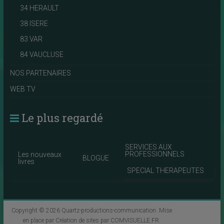
34 HERAULT
38 ISERE
83 VAR
84 VAUCLUSE
NOS PARTENAIRES
WEB TV
Le plus regardé
SERVICES AUX
PROFESSIONNELS
Les nouveaux
BLOGUE
livres
SPECIAL THERAPEUTES
Copyright © 2026
Quartz-productions-communication
. Mise
en place par
Création de sites par COMVISUELLE.FR
.