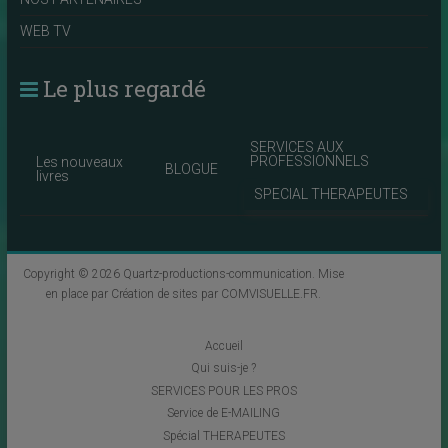
WEB TV
Le plus regardé
SERVICES AUX
PROFESSIONNELS
Les nouveaux
BLOGUE
livres
SPECIAL THERAPEUTES
Copyright © 2026
Quartz-productions-communication
. Mise
en place par
Création de sites par COMVISUELLE.FR
.
Accueil
Qui suis-je ?
SERVICES POUR LES PROS
Service de E-MAILING
Spécial THERAPEUTES